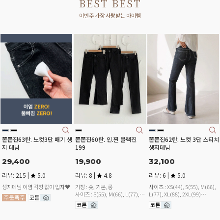
BEST BEST
이번주 가장 사랑받는 아이템
쫀쫀진63탄. 노컷3단 배기 생
쫀쫀진60탄. 인.찐 블랙진
쫀쫀진62탄. 노컷 3단 스티치
지 데님
199
생지데님
29,400
19,900
32,100
리뷰: 215 |
5.0
리뷰: 8 |
4.8
리뷰: 6 |
5.0
생지데님 이염 걱정 없이 입자♥
기장 : 숏, 기본, 롱
사이즈 : XS(44), S(55), M(66),
사이즈 : S(55), M(66), L(77),
L(77), XL(88), 2XL(99)
XL(88), 2XL(99)
기장 : 숏, 기본, 롱