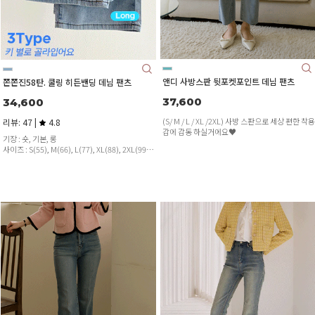
앤디 사방스판 뒷포켓포인트 데님 팬츠
쫀쫀진58탄. 쿨링 히든밴딩 데님 팬츠
37,600
34,600
(S/ M / L / XL /2XL) 사방 스판으로 세상 편한 착용
리뷰: 47 |
4.8
감에 감동 하실거에요♥
기장 : 숏, 기본, 롱
사이즈 : S(55), M(66), L(77), XL(88), 2XL(99)
여름에도 가볍고 시원하게! 쿨링 팬츠^^
가벼운 중량감, 우수한 착용감, 입체감 있는 워싱까
지!