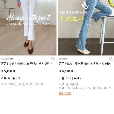
쫀쫀진52탄. 투버튼 슬림 3단 부츠컷 데님
쫀쫀진14탄. 데미지 코튼밴딩 부츠컷팬츠
36,900
35,600
리뷰: 107 |
4.7
리뷰: 6 |
5.0
기장 : 숏, 기본, 롱
S(55), M(66), L(77), XL(88), 2XL(99)
사이즈 : S(55), M(66), L(77), XL(88), 2XL(99)
슬림한 부츠컷으로 더욱 길어보이는 라인♡