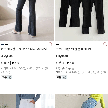
쫀쫀진62탄. 노컷 3단 스티치 생지데님
쫀쫀진60탄. 인.찐 블랙진199
32,100
19,900
리뷰: 6 |
5.0
리뷰: 8 |
4.8
사이즈 : XS(44), S(55), M(66), L(77), XL(88),
기장 : 숏, 기본, 롱
2XL(99)
사이즈 : S(55), M(66), L(77), XL(88), 2XL(99)
기장 : 숏, 기본, 롱