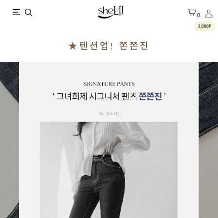
X
0
3,000P
★텐션업! 쫀쫀진