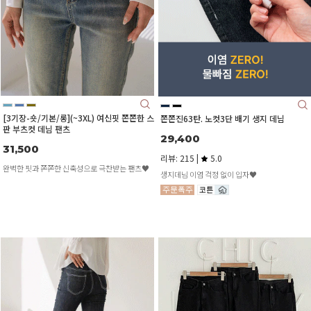
[3기장-숏/기본/롱](~3XL) 여신핏 쫀쫀한 스
쫀쫀진63탄. 노컷3단 배기 생지 데님
판 부츠컷 데님 팬츠
29,400
31,500
리뷰: 215 |
5.0
완벽한 핏과 쫀쫀한 신축성으로 극찬받는 팬츠♥
생지데님 이염 걱정 없이 입자♥