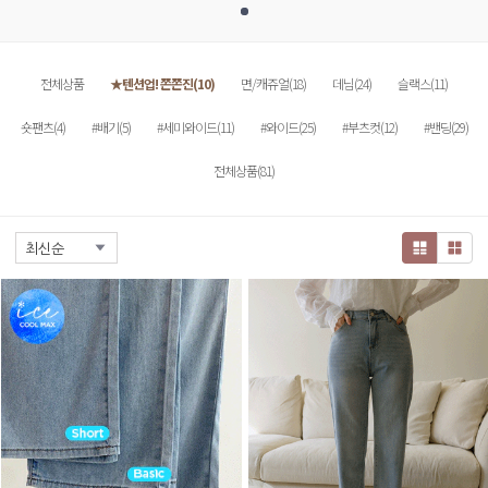
전체상품
★텐션업! 쫀쫀진(10)
면/캐쥬얼(18)
데님(24)
슬랙스(11)
숏팬츠(4)
#배기(5)
#세미와이드(11)
#와이드(25)
#부츠컷(12)
#밴딩(29)
전체상품(81)