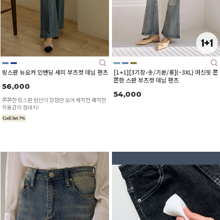
링스판 뉴요커 인밴딩 세미 부츠컷 데님 팬츠
[1+1][3기장-숏/기본/롱](~3XL) 여신핏 쫀
쫀한 스판 부츠컷 데님 팬츠
56,000
54,000
쫀쫀한 링스판 원단의 장점만 모아 제작한 쾌적한
착용감의 청바지!