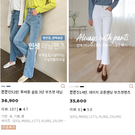
쫀쫀진52탄. 투버튼 슬림 3단 부츠컷 데님
쫀쫀진14탄. 데미지 코튼밴딩 부츠컷팬츠
36,900
35,600
리뷰: 107 |
4.7
리뷰: 6 |
5.0
기장 : 숏, 기본, 롱
S(55), M(66), L(77), XL(88), 2XL(99)
사이즈 : S(55), M(66), L(77), XL(88), 2XL(99)
슬림한 부츠컷으로 더욱 길어보이는 라인♡