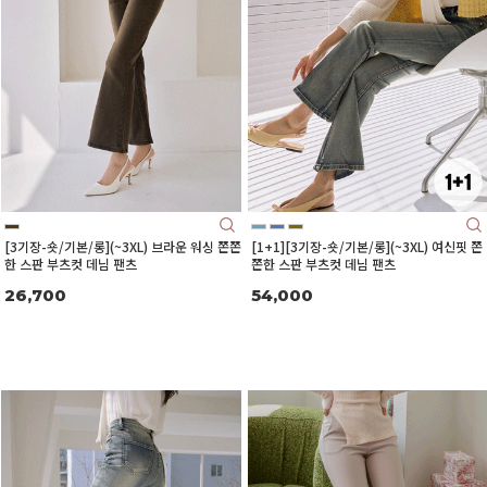
[3기장-숏/기본/롱](~3XL) 브라운 워싱 쫀쫀
[1+1][3기장-숏/기본/롱](~3XL) 여신핏 쫀
한 스판 부츠컷 데님 팬츠
쫀한 스판 부츠컷 데님 팬츠
26,700
54,000