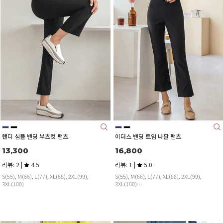
랜디 심플 밴딩 부츠컷 팬츠
이더스 밴딩 트임 나팔 팬츠
13,300
16,800
리뷰: 2 |
4.5
리뷰: 1 |
5.0
S(55), M(66), L(77), XL(88), 2XL(99),
S(55), M(66), L(77), XL(88), 2XL(99),
3XL(100)
3XL(100)
사이드 트임으로 매혹적인 앵클라인:)