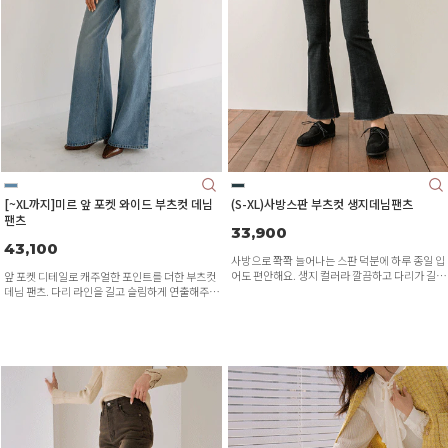
[~XL까지]미르 앞 포켓 와이드 부츠컷 데님
(S-XL)사방스판 부츠컷 생지데님팬츠
팬츠
33,900
43,100
사방으로 쫙쫙 늘어나는 스판 덕분에 하루 종일 입
어도 편안해요. 생지 컬러라 깔끔하고 다리가 길어
앞 포켓 디테일로 캐주얼한 포인트를 더한 부츠컷
보이고, 은은한 부츠컷 라인으로 다리 라인도 예쁘
데님 팬츠. 다리 라인을 길고 슬림하게 연출해주는
게 잡아줘요. S부터 XL까지 사이즈가 준비돼 있어
와이드 핏! XL사이즈까지 준비되어 체형 구애 없이
누구나 멋스럽게 즐길 수 있는 데님 팬츠랍니다
멋스럽게 착용 가능해요