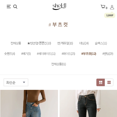
X
0
3,000P
#부츠컷
전체상품
★텐션업! 쫀쫀진(10)
면/캐쥬얼(18)
데님(24)
슬랙스(11)
숏팬츠(4)
#배기(5)
#세미와이드(11)
#와이드(25)
#부츠컷(12)
#밴딩(29)
전체상품(81)