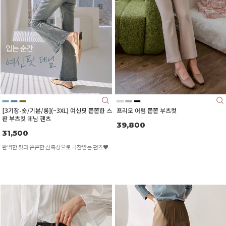
[3기장-숏/기본/롱](~3XL) 여신핏 쫀쫀한 스
프리모 어텀 쫀쫀 부츠컷
판 부츠컷 데님 팬츠
39,800
31,500
완벽한 핏과 쫀쫀한 신축성으로 극찬받는 팬츠♥