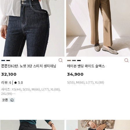
쫀쫀진62탄. 노컷 3단 스티치 생지데님
헤이븐 밴딩 와이드 슬랙스
32,100
34,900
리뷰: 6 |
5.0
S(55), M(66), L(77), XL(88)
사이즈 : XS(44), S(55), M(66), L(77), XL(88),
2XL(99)
기장 : 숏, 기본, 롱