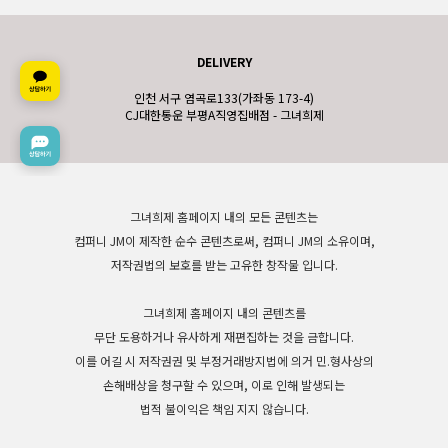
DELIVERY
인천 서구 염곡로133(가좌동 173-4)
CJ대한통운 부평A직영집배점 - 그녀희제
그녀희제 홈페이지 내의 모든 콘텐츠는
컴퍼니 JM이 제작한 순수 콘텐츠로써, 컴퍼니 JM의 소유이며,
저작권법의 보호를 받는 고유한 창작물 입니다.
그녀희제 홈페이지 내의 콘텐츠를
무단 도용하거나 유사하게 재편집하는 것을 금합니다.
이를 어길 시 저작권권 및 부정거래방지법에 의거 민.형사상의
손해배상을 청구할 수 있으며, 이로 인해 발생되는
법적 불이익은 책임 지지 않습니다.