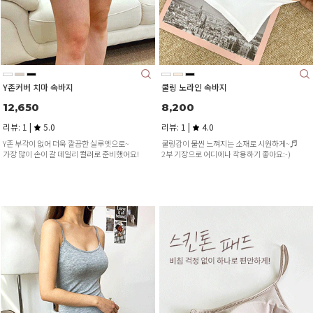
Y존커버 치마 속바지
쿨링 노라인 속바지
12,650
8,200
리뷰: 1 |
5.0
리뷰: 1 |
4.0
Y존 부각이 없어 더욱 깔끔한 실루엣으로~
쿨링감이 물씬 느껴지는 소재로 시원하게~♬
가장 많이 손이 갈 데일리 컬러로 준비했어요!
2부 기장으로 어디에나 착용하기 좋아요:-)