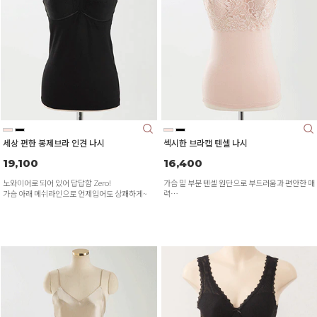
세상 편한 봉제브라 인견 나시
섹시한 브라캡 텐셀 나시
19,100
16,400
노와이어로 되어 있어 답답함 Zero!
가슴 밑 부분 텐셀 원단으로 부드러움과 편안한 매
가슴 아래 메쉬라인으로 언제입어도 상쾌하게~
력
넓은 어깨 끈으로 편안하고 안정감 있게!