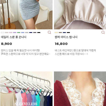
데일리 스판 롱 끈나시
썸머 아이스 캡 나시
8,900
16,800
원피스 입을 때 꼭 필요한 나시 아이템!
바스트 라인에만 2중으로 덧대어 가볍게
쫀득한 스판력으로 너무 핏 되지 않고 편안해요~
스킨톤 패드로 비침 걱정 NO~~!