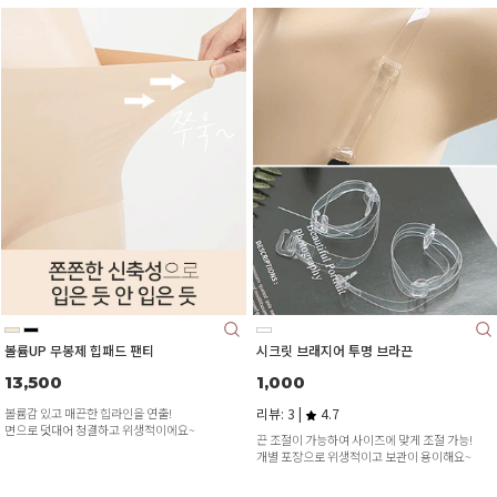
볼륨UP 무봉제 힙패드 팬티
시크릿 브래지어 투명 브라끈
13,500
1,000
볼륨감 있고 매끈한 힙라인을 연출!
리뷰: 3 |
4.7
면으로 덧대어 청결하고 위생적이에요~
끈 조절이 가능하여 사이즈에 맞게 조절 가능!
개별 포장으로 위생적이고 보관이 용이해요~