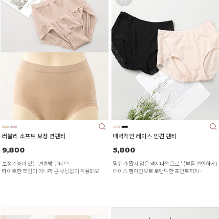
러블리 소프트 보정 면팬티
매력적인 레이스 인견 팬티
9,800
5,800
보정기능이 있는 면혼방 팬티^^
밑위가 짭지 않은 맥시타입으로 복부를 편안하게!
타이트한 쪼임이 아니라 큰 부담없이 착용돼요
레이스 햄라인으로 로맨틱한 포인트까지~