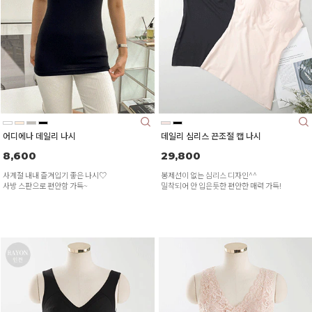
어디에나 데일리 나시
데일리 심리스 끈조절 캡 나시
8,600
29,800
사계절 내내 즐겨입기 좋은 나시♡
봉제선이 없는 심리스 디자인^^
사방 스판으로 편안함 가득~
밀착되어 안 입은듯한 편안한 매력 가득!