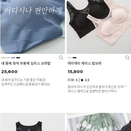
내 몸에 촤악 무봉제 심리스 브라탑
여리여리 레이스 탑브라
25,600
15,800
내 몸에 밀착되는 기분 좋은 착용감!
리뷰: 6 |
4.8
입체적인 고급패드로 활동성이 좋아요~
플라워 무늬가 은은하게 들어가 포인트 있게^^
레이스 배색으로 로맨틱한 분위기까지~