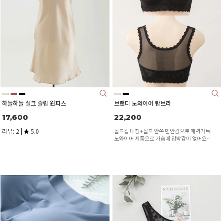
하늘하늘 실크 슬립 원피스
브랜디 노와이어 탑브라
17,600
22,200
리뷰: 2 |
5.0
몰드캡 내장+몰드 안쪽 면안감으로 매력가득!
노와이어 제품으로 가슴에 압박감이 없어요~