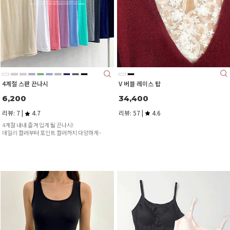
V 버블 레이스 탑
4계절 스판 끈나시
34,400
6,200
리뷰: 57 |
4.6
리뷰: 7 |
4.7
4계절 내내 즐겨 입게 될 끈나시!
데일리 컬러부터 포인트 컬러까지 다양하게~