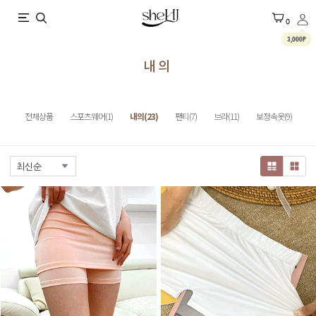
X
0
3,000P
내의
전체상품
스포츠웨어(1)
내의(23)
팬티(7)
브라(11)
보정속옷(9)