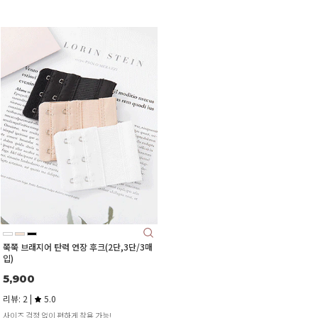
쭉쭉 브래지어 탄력 연장 후크(2단,3단/3매
입)
5,900
리뷰: 2 |
5.0
사이즈 걱정 없이 편하게 착용 가능!