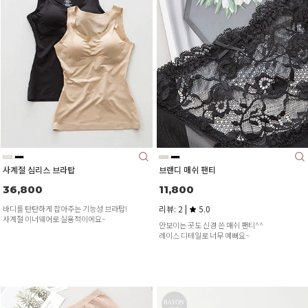
사계절 심리스 브라탑
브랜디 매쉬 팬티
36,800
11,800
바디를 탄탄하게 잡아주는 기능성 브라탑!
리뷰: 2 |
5.0
사계절 이너웨어로 실용적이에요~
안보이는 곳도 신경 쓴 매쉬 팬티^^
레이스 디테일로 너무 예뻐요~