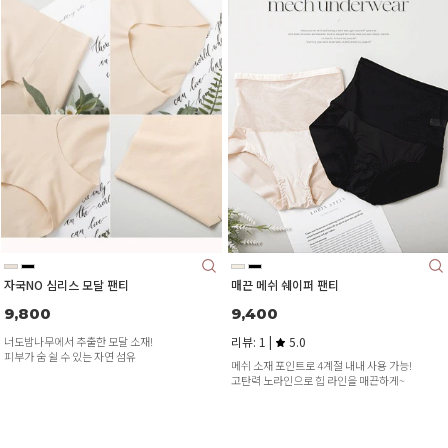
자국NO 심리스 모달 팬티
매끈 메쉬 쉐이퍼 팬티
9,800
9,400
너도밤나무에서 추출한 모달 소재!
리뷰: 1 |
5.0
피부가 숨 쉴 수 있는 자연 섬유
메쉬 소재 포인트로 4계절 내내 사용 가능!
고탄력 노라인으로 힙 라인을 매끈하게~