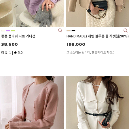
퐁퐁 플라워 니트 가디건
HAND MADE) 세팅 블루종 울 자켓(울90%)
38,600
198,000
리뷰: 1 |
5.0
고급스러운 퀄리티, 핸드메이드 자켓:)