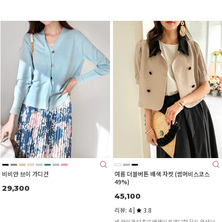
비비안 브이 가디건
여름 더블버튼 배색 자켓 (썸머비스코스
49%)
29,300
45,100
리뷰: 4 |
3.8
넥 라인과 단추의 배색이 트렌디한 무드 완성^^