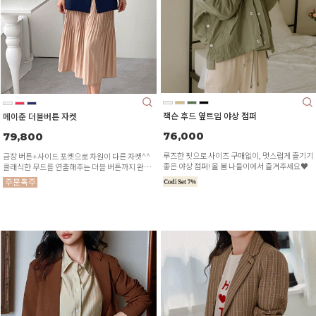
잭슨 후드 옆트임 야상 점퍼
메이준 더블버튼 자켓
76,000
79,800
루즈한 핏으로 사이즈 구매없이, 멋스럽게 즐기기
금장 버튼+사이드 포켓으로 차원이 다른 자켓^^
좋은 야상 점퍼! 올 봄 나들이에서 즐겨주세요♥
클래식한 무드를 연출해주는 더블 버튼까지 완벽
해요!