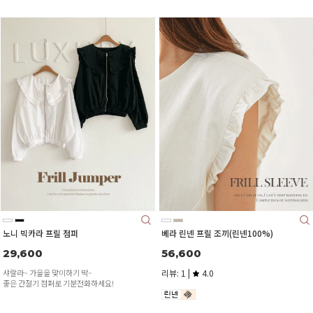
노니 빅카라 프릴 점퍼
베라 린넨 프릴 조끼(린넨100%)
29,600
56,600
샤랄라~ 가을을 맞이하기 딱~
리뷰: 1 |
4.0
좋은 간절기 점퍼로 기분전화하세요!