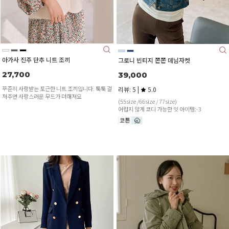
아가사 진주 단추 니트 조끼
그로니 빈티지 쫀쫀 데님자켓
27,700
39,000
꾸준히 사랑받는 포근한 니트 조끼입니다. 툭툭 걸
리뷰: 5 |
5.0
쳐주면 사랑스러운 무드가 더해져요
(55size /66size / 77size)
어렵지 않게 코디 가능한 잇 아이템:-3