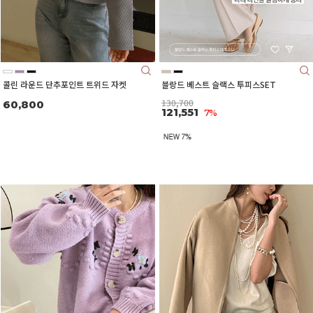
콜린 라운드 단추포인트 트위드 자켓
블랑드 베스트 슬랙스 투피스SET
130,700
60,800
121,551
7%