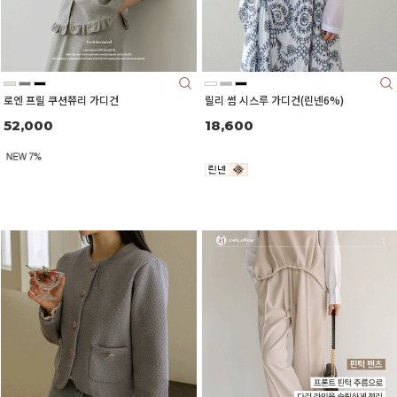
로엔 프릴 쿠션쮸리 가디건
릴리 썸 시스루 가디건(린넨6%)
52,000
18,600