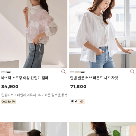
바스락 스트링 야상 간절기 점퍼
린넨 벌룬 커브 라운드 셔츠 자켓
34,900
71,800
일상에서의 데일리 아우터 OR 가벼운 땀복 운동복