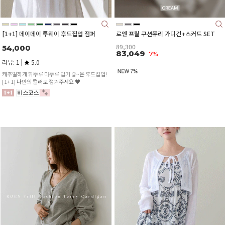
[1+1] 데이데이 투웨이 후드집업 점퍼
로엔 프릴 쿠션쮸리 가디건+스커트 SET
89,300
54,000
83,049
7%
리뷰: 1 |
5.0
캐주얼하게 휘뚜루 마뚜루 입기 좋~은 후드집업!
[1+1] 나만의 컬러로 쟁겨주세요 ♥