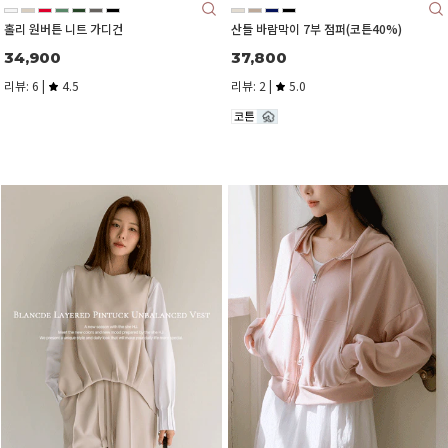
홀리 원버튼 니트 가디건
산들 바람막이 7부 점퍼(코튼40%)
34,900
37,800
리뷰: 6 |
4.5
리뷰: 2 |
5.0