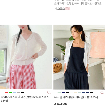
소재 자체가 정말 얇아 이너와 입어도 시원해요!
샤이나 시스루 가디건(린넨85%,비스코스
뮤즈 플리츠 롱/숏 가디건(코튼100%)
15%)
36,300