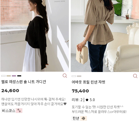
멜로 여성스런 숄 니트 가디건
어바웃 프릴 린넨 자켓
24,600
75,400
하나만 입기엔 민망한 나시위에 툭-걸쳐 주세요!
리뷰: 2 |
5.0
맨살에도 까끌거리지 않아 자주 손이 갈거에요♥
포기할 수 없는 멋! 시원한 린넨 자켓^^
부드러운 텍스처로 블라우스or아우터로!