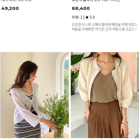
68,400
49,200
리뷰: 1 |
5.0
은은한 시스루 소재에 플라워 패턴을 더해 여성스
러움을 극대화한 가디건. 진주 버튼으로 고급스러
움까지 놓치지 않아, 가볍게 걸쳐도 로맨틱한 무드
를 완성해줘요