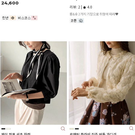
24,600
리뷰: 2 |
4.0
롱&숏 2가지 기장으로 취향에 따라♥
로맨틱 플라워 진주 버튼 가디건
제이 퍼프 셔츠 자켓