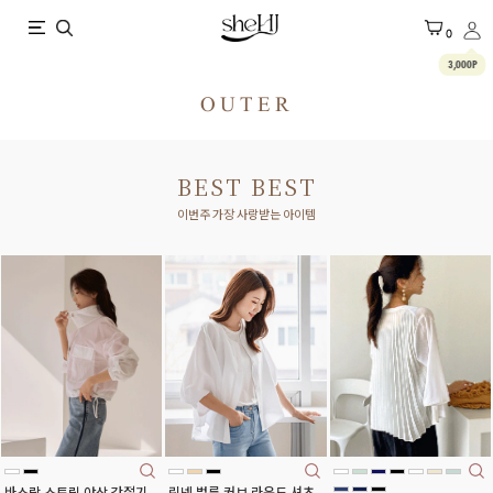
X
0
3,000P
OUTER
BEST BEST
이번주 가장 사랑받는 아이템
바스락 스트링 야상 간절기
린넨 벌룬 커브 라운드 셔츠