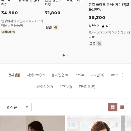
점퍼
자켓
뮤즈 플리츠 롱/숏 가디건(코
튼100%)
34,900
71,800
36,300
일상에서의 데일리 아우터 OR 가
벼운 땀복 운동복
리뷰: 2 |
4.0
롱&숏 2가지 기장으로 취향에 따
라♥
전체상품
자켓/코트(12)
점퍼/집업(9)
조끼(4)
가디건(14)
#트위드()
#바람막이(2)
#트렌치()
전체상품(35)