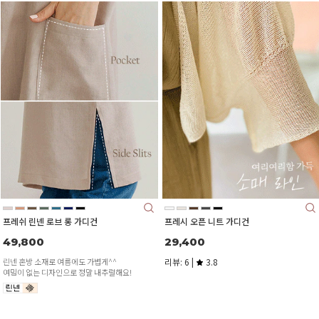
프레쉬 린넨 로브 롱 가디건
프레시 오픈 니트 가디건
49,800
29,400
린넨 혼방 소재로 여름에도 가볍게^^
리뷰: 6 |
3.8
여밈이 없는 디자인으로 정말 내추럴해요!