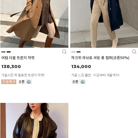
어텀 더블 트렌치 자켓
자크뮈 라브로 셔링 롱 점퍼(코튼50%)
138,300
134,000
가을시즌 꼭 필용한 트렌치 자켓!
가을 느낌 물씬~ 지금부터 겨울까지!