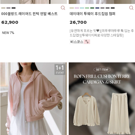
000블랑드 레이어드 핀턱 언발 베스트
데이데이 투웨이 후드집업 점퍼
62,900
26,700
[유연하게 흐르는 핏♥][휘뚜루마뚜루 툭 입는 후
드집업!][투웨이지퍼로 다양한 스타일링]