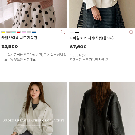
카멜 브이넥 니트 가디건
다이얼 카라 샤샤 자켓(울5%)
25,800
87,600
부드럽게 감싸는 포근한 터치감, 깊이 있는 카멜 컬
S(55), M(66)
러로 F/W 무드를 완성해요.
로맨틱한 무드 가득한 자켓♡
여유 있는 브이넥 라인과 골지 짜임이 슬림한 실루
엣을 연출하며,
단독으로도, 이너 위에 툭 걸쳐도 세련된 감성이 느
껴지는 니트 가디건이에요.