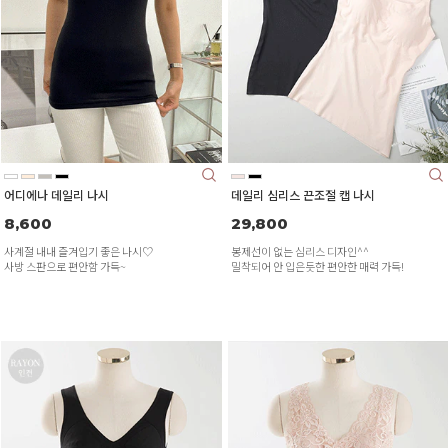
어디에나 데일리 나시
데일리 심리스 끈조절 캡 나시
8,600
29,800
사계절 내내 즐겨입기 좋은 나시♡
봉제선이 없는 심리스 디자인^^
사방 스판으로 편안함 가득~
밀착되어 안 입은듯한 편안한 매력 가득!