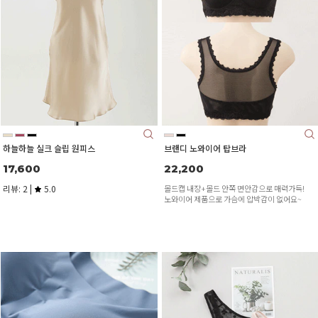
하늘하늘 실크 슬립 원피스
브랜디 노와이어 탑브라
17,600
22,200
리뷰: 2 |
5.0
몰드캡 내장+몰드 안쪽 면안감으로 매력가득!
노와이어 제품으로 가슴에 압박감이 없어요~