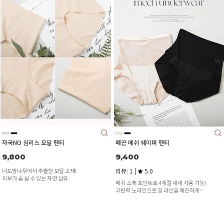
자국NO 심리스 모달 팬티
매끈 메쉬 쉐이퍼 팬티
9,800
9,400
너도밤나무에서 추출한 모달 소재!
리뷰: 1 |
5.0
피부가 숨 쉴 수 있는 자연 섬유
메쉬 소재 포인트로 4계절 내내 사용 가능!
고탄력 노라인으로 힙 라인을 매끈하게~