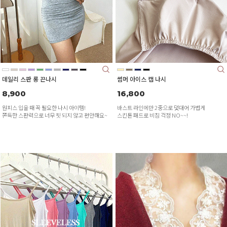
데일리 스판 롱 끈나시
썸머 아이스 캡 나시
8,900
16,800
원피스 입을 때 꼭 필요한 나시 아이템!
바스트 라인에만 2중으로 덧대어 가볍게
쫀득한 스판력으로 너무 핏 되지 않고 편안해요~
스킨톤 패드로 비침 걱정 NO~~!