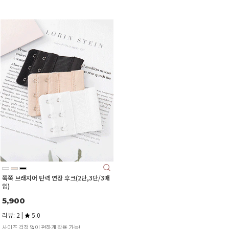
쭉쭉 브래지어 탄력 연장 후크(2단,3단/3매
입)
5,900
리뷰: 2 |
5.0
사이즈 걱정 없이 편하게 착용 가능!