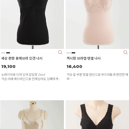
세상 편한 봉제브라 인견 나시
섹시한 브라캡 텐셀 나시
19,100
16,400
노와이어로 되어 있어 답답함 Zero!
가슴 밑 부분 텐셀 원단으로 부드러움과 편안한 매
가슴 아래 메쉬라인으로 언제입어도 상쾌하게~
력
넓은 어깨 끈으로 편안하고 안정감 있게!