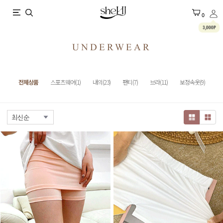
X
0
3,000P
UNDERWEAR
전체상품
스포츠웨어(1)
내의(23)
팬티(7)
브라(11)
보정속옷(9)