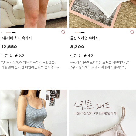
Y존커버 치마 속바지
쿨링 노라인 속바지
12,650
8,200
리뷰: 1 |
5.0
리뷰: 1 |
4.0
Y존 부각이 없어 더욱 깔끔한 실루엣으로~
쿨링감이 물씬 느껴지는 소재로 시원하게~♬
가장 많이 손이 갈 데일리 컬러로 준비했어요!
2부 기장으로 어디에나 착용하기 좋아요:-)