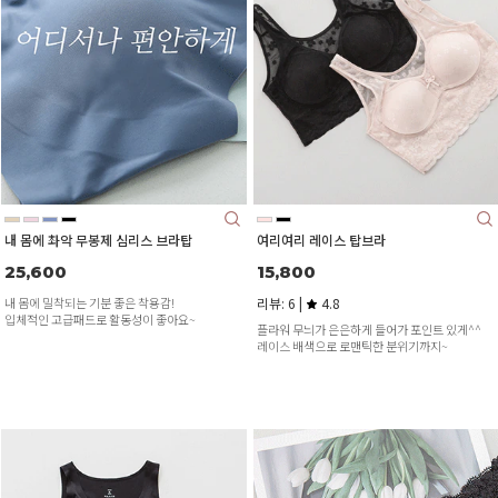
내 몸에 촤악 무봉제 심리스 브라탑
여리여리 레이스 탑브라
25,600
15,800
내 몸에 밀착되는 기분 좋은 착용감!
리뷰: 6 |
4.8
입체적인 고급패드로 활동성이 좋아요~
플라워 무늬가 은은하게 들어가 포인트 있게^^
레이스 배색으로 로맨틱한 분위기까지~