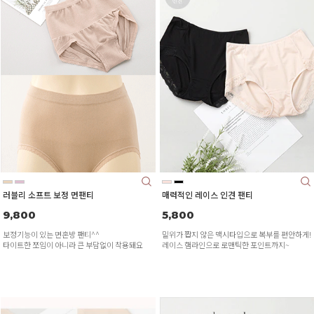
러블리 소프트 보정 면팬티
매력적인 레이스 인견 팬티
9,800
5,800
보정기능이 있는 면혼방 팬티^^
밑위가 짭지 않은 맥시타입으로 복부를 편안하게!
타이트한 쪼임이 아니라 큰 부담없이 착용돼요
레이스 햄라인으로 로맨틱한 포인트까지~