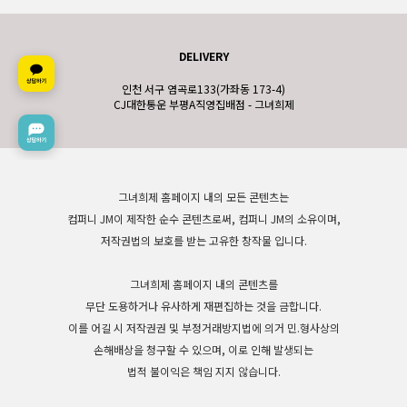
DELIVERY
인천 서구 염곡로133(가좌동 173-4)
CJ대한통운 부평A직영집배점 - 그녀희제
그녀희제 홈페이지 내의 모든 콘텐츠는
컴퍼니 JM이 제작한 순수 콘텐츠로써, 컴퍼니 JM의 소유이며,
저작권법의 보호를 받는 고유한 창작물 입니다.
그녀희제 홈페이지 내의 콘텐츠를
무단 도용하거나 유사하게 재편집하는 것을 금합니다.
이를 어길 시 저작권권 및 부정거래방지법에 의거 민.형사상의
손해배상을 청구할 수 있으며, 이로 인해 발생되는
법적 불이익은 책임 지지 않습니다.