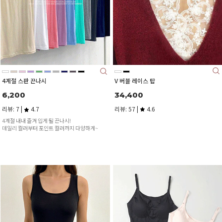
V 버블 레이스 탑
4계절 스판 끈나시
34,400
6,200
리뷰: 57 |
4.6
리뷰: 7 |
4.7
4계절 내내 즐겨 입게 될 끈나시!
데일리 컬러부터 포인트 컬러까지 다양하게~