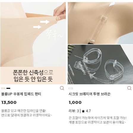
볼륨UP 무봉제 힙패드 팬티
시크릿 브래지어 투명 브라끈
13,500
1,000
볼륨감 있고 매끈한 힙라인을 연출!
리뷰: 3 |
4.7
면으로 덧대어 청결하고 위생적이에요~
끈 조절이 가능하여 사이즈에 맞게 조절 가능!
개별 포장으로 위생적이고 보관이 용이해요~