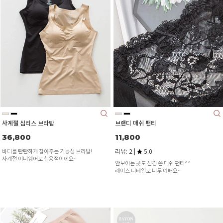
사계절 심리스 브라탑
브랜디 매쉬 팬티
36,800
11,800
바디를 탄탄하게 잡아주는 기능성 브라탑!
리뷰: 2 |
5.0
사계절 이너웨어로 실용적이에요~
안보이는 곳도 신경 쓴 매쉬 팬티^^
레이스 디테일로 너무 예뻐요~