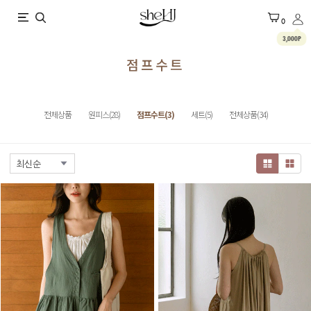
X
0
3,000P
점프수트
전체상품
원피스(28)
점프수트(3)
세트(5)
전체상품(34)