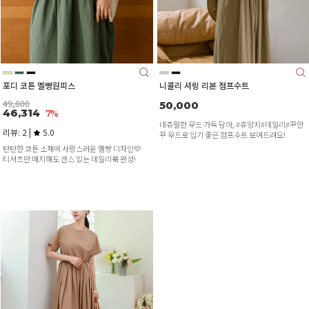
포디 코튼 멜빵원피스
니콜리 셔링 리본 점프수트
49,800
50,000
46,314
7%
네츄럴한 무드 가득 담아, #휴양지#데일리#꾸안
리뷰: 2 |
5.0
꾸 무드로 입기 좋은 점프수트 보여드려요!
탄탄한 코튼 소재에 사랑스러운 멜빵 디자인💛
티셔츠만 매치해도 센스 있는 데일리룩 완성!