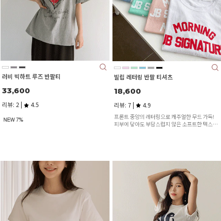
러비 빅하트 루즈 반팔티
빌립 레터링 반팔 티셔츠
33,600
18,600
리뷰: 2 |
4.5
리뷰: 7 |
4.9
프론트 중앙의 레터링으로 캐주얼한 무드 가득!
피부에 닿아도 부담스럽지 않은 소프트한 텍스처
^^