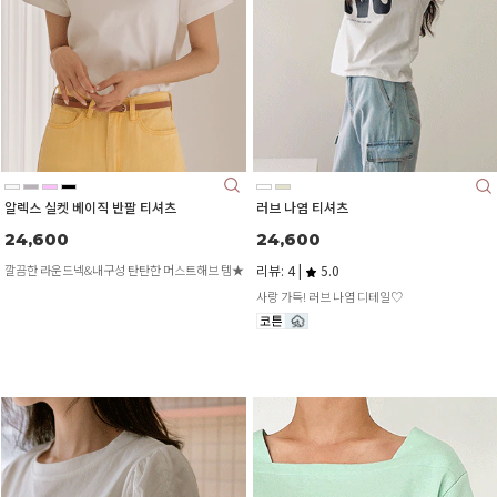
알렉스 실켓 베이직 반팔 티셔츠
러브 나염 티셔츠
24,600
24,600
깔끔한 라운드넥&내구성 탄탄한 머스트해브 템★
리뷰: 4 |
5.0
사랑 가득! 러브 나염 디테일♡