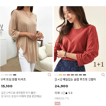
U넥 트임 반팔 티셔츠
[1+1] 매일입는 슬럽 루즈핏 긴팔티
15,100
24,900
깊은 U넥으로 내추럴한 핏이 물씬~
리뷰: 1 |
5.0
양 사이드 트임이 더해져 정말 편안해요!
FREE(55-77)