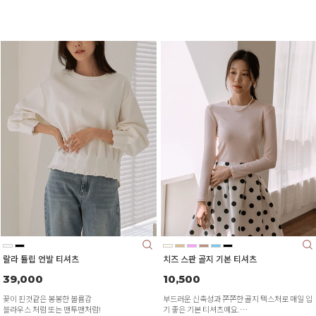
랄라 튤립 언발 티셔츠
치즈 스판 골지 기본 티셔츠
39,000
10,500
꽃이 핀것같은 봉봉한 볼륨감
부드러운 신축성과 쫀쫀한 골지 텍스처로 매일 입
블라우스 처럼 또는 맨투맨처럼!
기 좋은 기본 티셔츠예요.