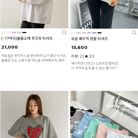
(~77까지)볼륨소매 루즈핏 티셔츠
모달 베이직 반팔 티셔츠
21,000
15,600
여유로운 루즈핏으로 편안하게 입기 좋은 티셔츠,
리뷰: 2 |
3.5
볼륨감 있는 소매가 팔 라인을 커버해주며, 캐주얼
베이직한 디자인+소프트한 컬러감!
하면서도 여성스러운 무드를 동시에 연출합니다.
이 가격에 쉽게 볼 수 없는 퀄리티^^