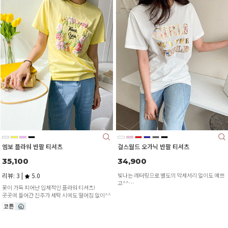
엠보 플라워 반팔 티셔츠
걸스월드 오가닉 반팔 티셔츠
35,100
34,900
리뷰: 3 |
5.0
빛나는 레터링으로 별도의 악세서리 없이도 예쁘
고^^
꽃이 가득 피어난 입체적인 플라워 티셔츠!
코튼 100% 소재로 맨살에도 거슬림 없고 편안해
곳곳에 들어간 진주가 세탁 시에도 떨어짐 없이^^
요~!