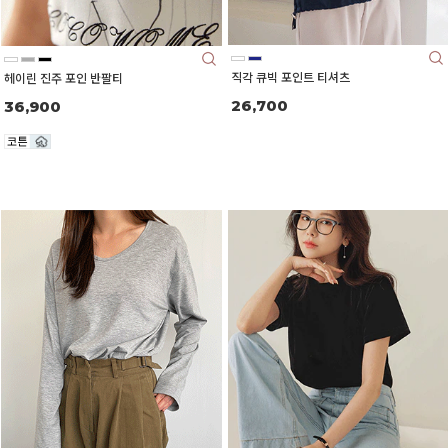
직각 큐빅 포인트 티셔츠
헤이린 진주 포인 반팔티
26,700
36,900