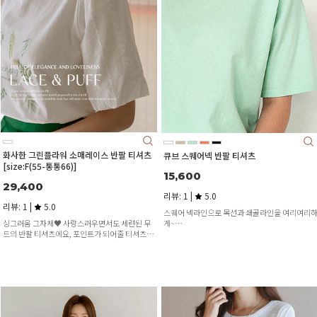
화사한 그린플라워 소매레이스 반팔 티셔츠
큐브 스퀘어넥 반팔 티셔츠
[size:F(55-통통66)]
15,600
29,400
리뷰: 1 |
5.0
리뷰: 1 |
5.0
스퀘어 넥라인으로 목선과 쇄골라인을 여리여리
게~
싱그러움 그자체♥ 사랑스러우면서도 세련된 무
다양한 컬러감과 데일리한 디자인으로 코디하기
드의 반팔 티셔츠에요, 포인트가 되어줄 티셔츠를
좋았어요!
찾고계셨다면 눈여겨 봐주세요♥