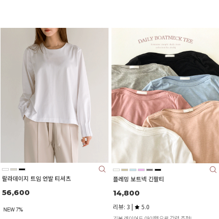
랄라데이지 트임 언발 티셔츠
플레밍 보트넥 긴팔티
56,600
14,800
리뷰: 3 |
5.0
기본 레이어드 아이템으로 강력 추천!