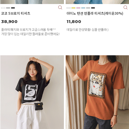
코코 5브로치 티셔츠
아이노 텐션 반폴라 티셔츠(레이온30%)
38,900
11,800
플라워 패치와 브로치가 고급스러움 두배^^
데일리로 안성맞춤! 심플 반폴라:)
가장 많이 입는 데일리한 컬러들로 준비했어요!