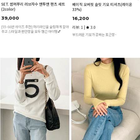
SET. 썸머쭈리 러브자수 맨투맨 팬츠 세트
베이직 오버핏 슬릿 기모 티셔츠(레이온
(2color)
33%)
39,000
16,200
[55-66반 사이즈 추천] 허리라인을 슬림하게 잡아
리뷰: 1 |
3.0
주고 스타일과 편안함을 모두 챙긴 아이템💕
부드러운 기모가 감싸는 포근함~