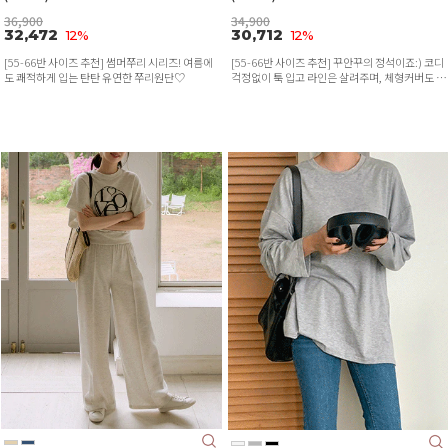
36,900
34,900
32,472
30,712
12%
12%
[55-66반 사이즈 추천] 썸머쭈리 시리즈! 여름에
[55-66반 사이즈 추천] 꾸안꾸의 정석이죠:) 코디
도 쾌적하게 입는 탄탄 유연한 쭈리원단♡
걱정없이 툭 입고 라인은 살려주며, 체형커버도 완
벽하게!