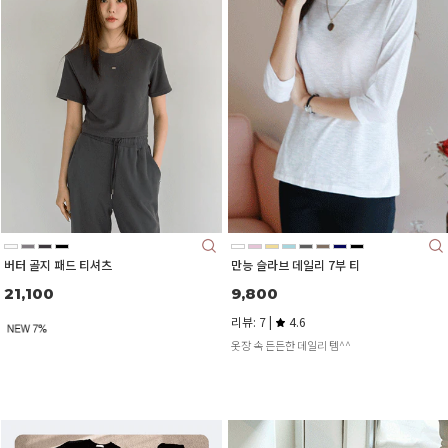
버터 골지 패드 티셔츠
만능 슬라브 데일리 7부 티
21,100
9,800
리뷰: 7 |
4.6
옷장 속 든든한 데일리 템^^