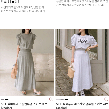
은은한 레이스 포인트로 멋스러움은 살리고, 가볍
리뷰: 3 |
3.7
게 받쳐입기에도 손쉬운 실용 만점 티셔츠 입니
시원하게 파인 V넥 라인으로 답답함 없이!
다:)
바스트 포켓까지 꼼꼼한 디테일 마무리~:)
SET. 썸머쭈리 프릴맨투맨 스커트 세트
SET. 썸머쭈리 퍼프자수 맨투맨 스커트 세트
(2color)
(3color)