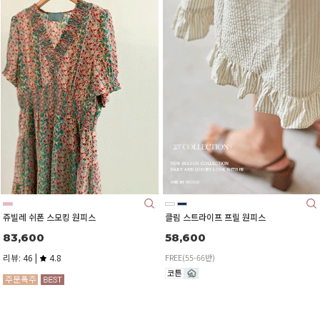
쥬빌레 쉬폰 스모킹 원피스
클림 스트라이프 프릴 원피스
83,600
58,600
리뷰: 46 |
4.8
FREE(55-66반)