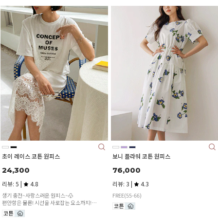
초이 레이스 코튼 원피스
보니 플라워 코튼 원피스
24,300
76,000
리뷰: 5 |
4.8
리뷰: 3 |
4.3
생기 충전~사랑스러운 원피스~♧
FREE(55-66)
편안함은 물론! 시선을 사로잡는 요소까지!
은은하게 비치는 레이스로 로맨틱하게^^