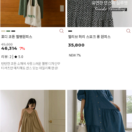
포디 코튼 멜빵원피스
엘리브 허리 스모크 롱 원피스
49,800
35,800
46,314
7%
리뷰: 2 |
5.0
탄탄한 코튼 소재에 사랑스러운 멜빵 디자인💛
티셔츠만 매치해도 센스 있는 데일리룩 완성!