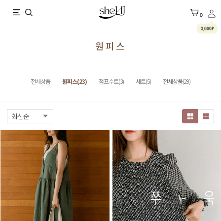
X
0
3,000P
원피스
전체상품
원피스(23)
점프수트(3)
세트(5)
전체상품(29)