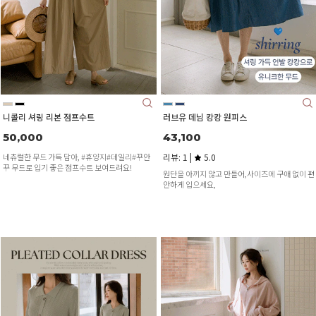
니콜리 셔링 리본 점프수트
러브유 데님 캉캉 원피스
50,000
43,100
네츄럴한 무드 가득 담아, #휴양지#데일리#꾸안
리뷰: 1 |
5.0
꾸 무드로 입기 좋은 점프수트 보여드려요!
원단을 아끼지 않고 만들어,사이즈에 구애 없이 편
안하게 입으세요,