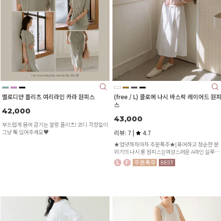
멜로디안 플리츠 여리라인 카라 원피스
(free / L) 클로에 나시 바스락 레이어드 원
스
42,000
43,000
부드럽게 몸에 감기는 찰랑 플리츠! 코디 걱정없이
그냥 툭 입어주세요♥
리뷰: 7 |
4.7
★업댓하자마자 주문폭주★[퓨어하고 청순한 분
위기의 나시 롱 원피스][여성스러운 A라인 실루엣
[상의 쫀쫀한 스판끼로 슬림하고 편안한 착용감]