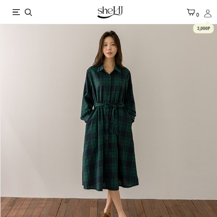
X
0
3,000P