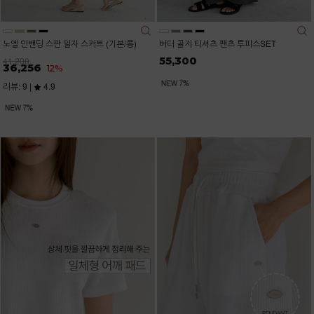
노엘 인밴딩 스판 일자 스커트 (기본/롱)
버터 골지 티셔츠 팬츠 투피스SET
55,300
41,200
36,256
12%
리뷰: 9 |
4.9