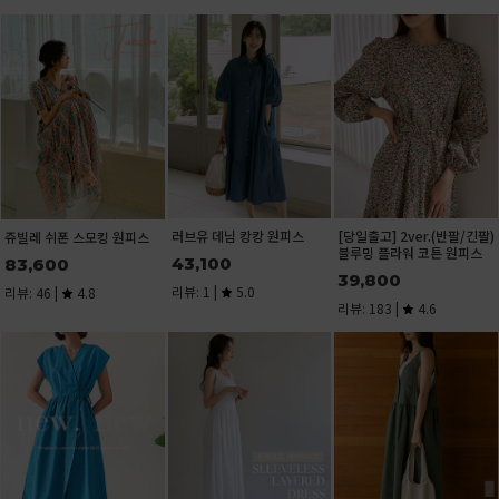
러브유 데님 캉캉 원피스
[당일출고] 2ver.(반팔/긴팔)
빌레 쉬폰 스모킹 원피스
블루밍 플라워 코튼 원피스
43,100
3,600
39,800
리뷰: 1 |
5.0
뷰: 46 |
4.8
리뷰: 183 |
4.6