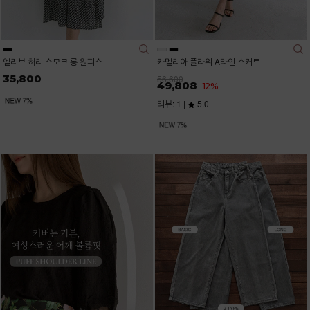
엘리브 허리 스모크 롱 원피스
카멜리아 플라워 A라인 스커트
35,800
56,600
49,808
12%
리뷰: 1 |
5.0