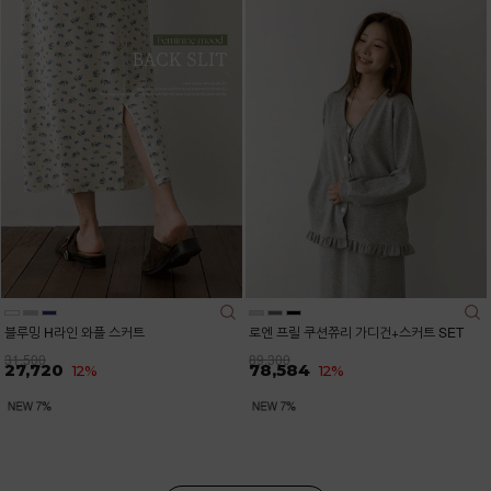
블루밍 H라인 와플 스커트
로엔 프릴 쿠션쮸리 가디건+스커트 SET
31,500
89,300
27,720
78,584
12%
12%