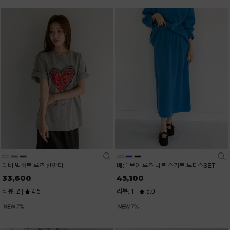
러비 빅하트 루즈 반팔티
베른 브이 루즈 니트 스커트 투피스SET
33,600
45,100
리뷰: 2 |
4.5
리뷰: 1 |
5.0