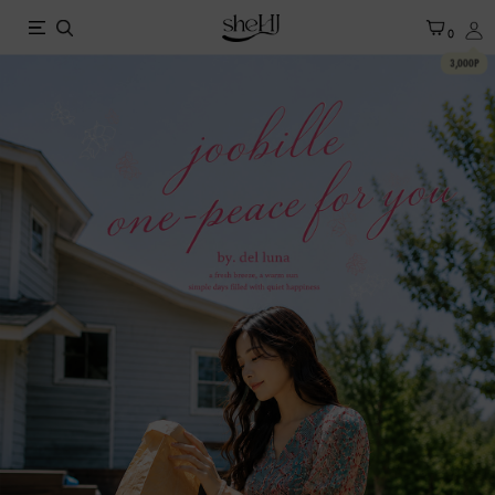
X
0
3,000P