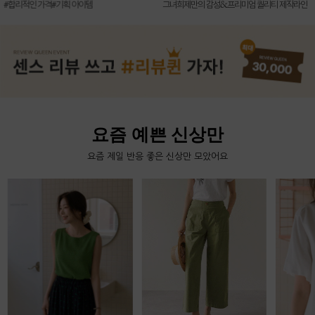
신상7%할인 득템 기회
그녀희제만의 감성&프리미엄 퀄리티 제작라인
요즘 예쁜 신상만
요즘 제일 반응 좋은 신상만 모았어요