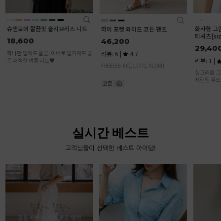
화사한 그린플라워 소매레이스 반팔
그레미 촉
하이 포켓 와이드 코튼 팬츠
티셔츠[size:F(55-통통66)]
뒷밴딩 스
46,200
29,400
39,000
34,32
리뷰: 6 |
4.7
리뷰: 1 |
5.0
FREE(55-66), L(77), XL(88)
리뷰: 2 |
싱그러움 그자체♥ 사랑스러우면서도
보는것 보다
세련된 무드의 반팔 티셔츠에요, 포인트
츠 스커트에
가 되어줄 티셔츠를 찾고계셨다면 눈여
단이 매력적
겨 봐주세요♥
실시간 베스트
고객님들이 선택한 베스트 아이템!
제이미 브
31,900
리뷰: 4 |