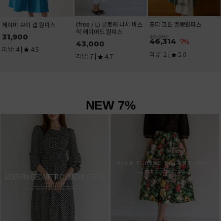
(free / L) 클로에 나시 바스
포디 코튼 멜빵원피스
이미 브이 랩 원피스
락 레이어드 원피스
1,900
49,800
46,314
7%
43,000
뷰: 4 |
4.5
리뷰: 2 |
5.0
리뷰: 7 |
4.7
NEW 7%