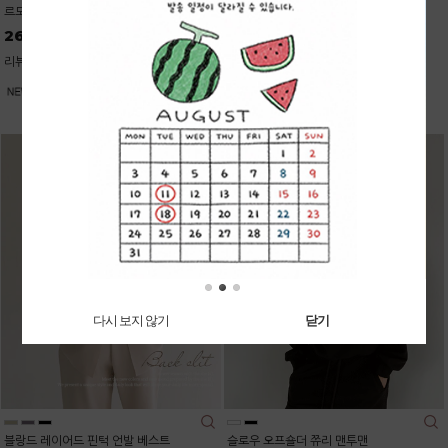
르모어 스킨터치 폴라 나시
데일리커버 스판 세미와이드진 (기본/롱)
26,700
37,900
리뷰: 1 |
5.0
리뷰: 1 |
2.0
다시 보지 않기
닫기
블랑드 레이어드 핀턱 언발 베스트
슬로우 오프숄더 쮸리 맨투맨