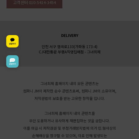
고객센터 010-5414-3454
DELIVERY
인천 서구 염곡로133(가좌동 173-4)
CJ대한통운 부평A직영집배점 - 그녀희제
그녀희제 홈페이지 내의 모든 콘텐츠는
컴퍼니 JM이 제작한 순수 콘텐츠로써, 컴퍼니 JM의 소유이며,
저작권법의 보호를 받는 고유한 창작물 입니다.
그녀희제 홈페이지 내의 콘텐츠를
무단 도용하거나 유사하게 재편집하는 것을 금합니다.
이를 어길 시 저작권권 및 부정거래방지법에 의거 민.형사상의
손해배상을 청구할 수 있으며, 이로 인해 발생되는