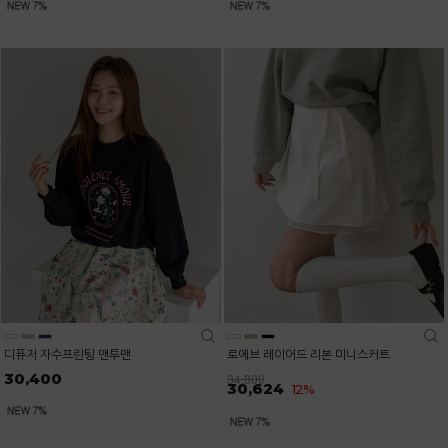
디퓨저 자수프린팅 맨투맨
로에브 레이어드 리본 미니스커트
30,400
34,800
30,624
12%