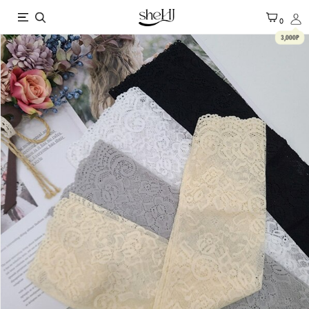
X
0
3,000P