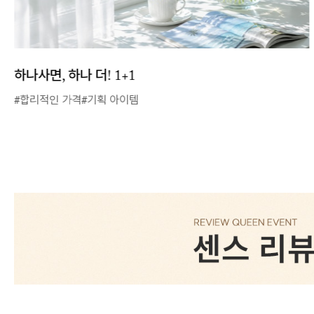
made by hj
그녀희제만의 감성&프리미엄 퀄리티 제작라인