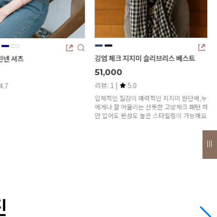
지미 슬리브리스 베스트
(2기장) 리오셀 인밴딩 데님스커트
25,168
12%
28,600
.0
리뷰: 8 |
5.0
이 매력적인 지지미 원단에,누구
데님의 불편함은 ❌삭제!
울리는 산뜻한 고방체크 패턴.하나
후들후들 편안함에 🧊시원함까지!
성도 높은 스타일링이 가능해요.
이게 진짜 여름진👏
진