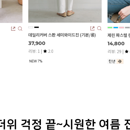
(기본/롱)
깅엄 체크 지
제린 파스텔 린넨 셔츠
51,000
14,800
리뷰: 1 |
5
리뷰: 29 |
4.7
입체적인 질감
에게나 잘 어
만 입어도 완
더위 걱정 끝~시원한 여름 