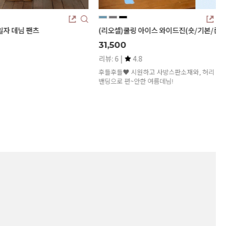
 아이스 와이드진(숏/기본/롱)
쫀쫀진58탄. 쿨링 히든밴딩 데님 팬츠
34,600
.8
리뷰: 47 |
4.8
원하고 사방스판소재와, 허리 인
기장 : 숏, 기본, 롱
안한 여름데님!
사이즈 : S(55), M(66), L(77), XL(88), 2XL(99)
여름에도 가볍고 시원하게! 쿨링 팬츠^^
가벼운 중량감, 우수한 착용감, 입체감 있는 워
싱까지!