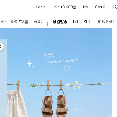
Login
Join +3,000원
My
Cart
0
EAR
라이프&홈
ACC
당일발송
1+1
SET
90% SALE
마이페이지
장바구니
주문내역
적립금
쿠폰조회
커뮤니티
공지사항
FAQ
상품문의
교환/반품 문의
리뷰 +30,000
실시간 상담톡