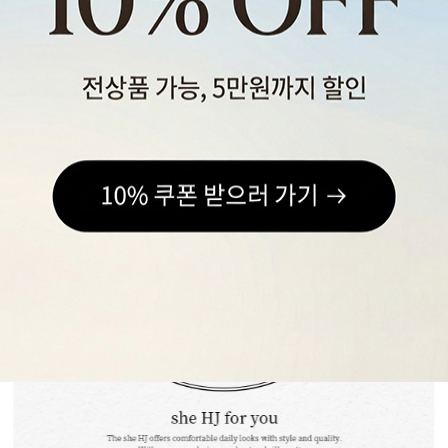
스포츠웨어
ACC
1+1
코디아이템
스카프/머플러
쥬얼리
양말/덧신/스타킹
~90% SALE
04
07