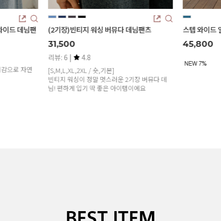
데님팬츠
스텝 와이드 일자 데님 팬츠
(리오셀)쿨링
45,800
31,500
리뷰: 6 |
4
후들후들♥ 시
장 버뮤다 데
밴딩으로 편~
이에요
BEST ITEM