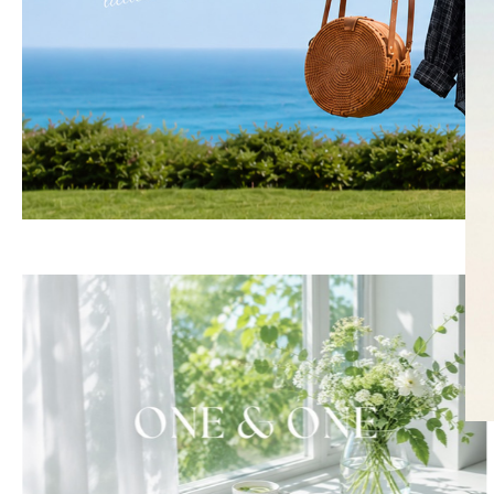
SKIRT
KNIT
미디/미니 스커트
니트/스웨터
롱 스커트
가디건
조끼
폴라/터틀넥
팬츠
원피스&스커트
OUTER
자켓/코트
점퍼/집업
조끼
가디건
#트위드
#바람막이
#트렌치