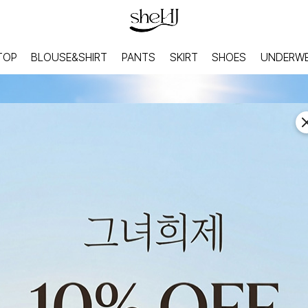
TOP
BLOUSE&SHIRT
PANTS
SKIRT
SHOES
UNDERW
HOME
INNER
홈웨어
이너웨어