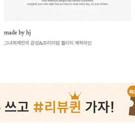
매일 신상 업로드
신상7%할인 득템 기회