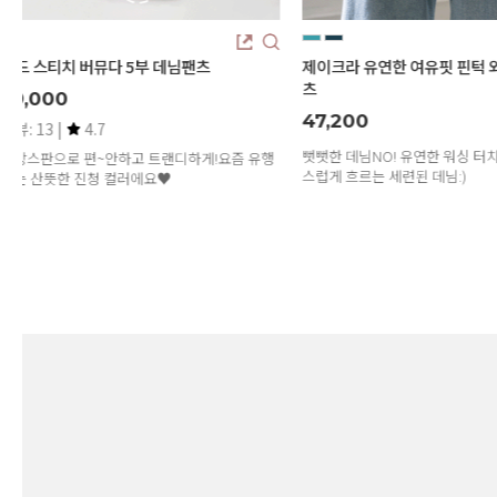
제이크라 유연한 여유핏 핀턱 와이드 데님팬
(2기장)빈티지 워싱 버뮤다 
츠
31,500
47,200
리뷰: 6 |
4.8
뻣뻣한 데님NO! 유연한 워싱 터치감으로 자연
[S,M,L,XL,2XL / 숏,기본]
스럽게 흐르는 세련된 데님:)
빈티지 워싱이 정말 멋스러운 2기
님! 편하게 입기 딱 좋은 아이템