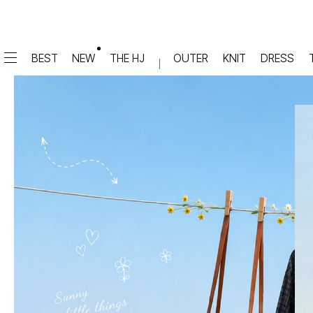
BEST
NEW
THE HJ
OUTER
KNIT
DRESS
DRESS
PANTS
원피스
★텐션업! 쫀쫀진
점프수트
세트
면/캐쥬얼
데님
슬랙스
TOP
숏팬츠
티셔츠
맨투맨
#배기
슬리브리스
#세미와이드
#와이드
#부츠컷
BLOUSE
#밴딩
블라우스
셔츠