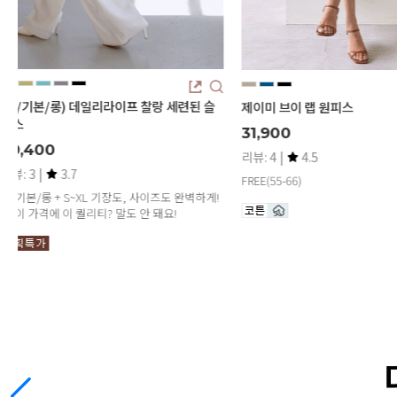
데일리커버 스판 세미와이드진 
제이미 브이 랩 원피스
37,900
31,900
리뷰: 1 |
2.0
리뷰: 4 |
4.5
FREE(55-66)