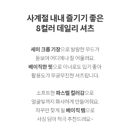
사계절 내내 즐기기 좋은
8컬러 데일리 셔츠
세미 크롭 기장
으로 발랄한 무드가
돋보여 어디에나 잘 어울려요.
베이직한 핏
으로 이너로도 입기 좋아
활용도가 무궁무진한 셔츠랍니다.
소프트한
파스텔 컬러감
으로
얼굴빛까지 화사하게 만들어줘요.
자꾸만 찾게 될
베이직 템
으로
사심 담아 적극 추천드려요~