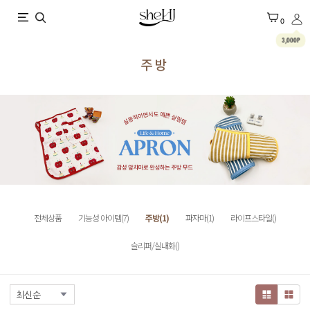
X
0
3,000P
주방
전체상품
기능성 아이템(7)
주방(1)
파자마(1)
라이프스타일()
슬리퍼/실내화()