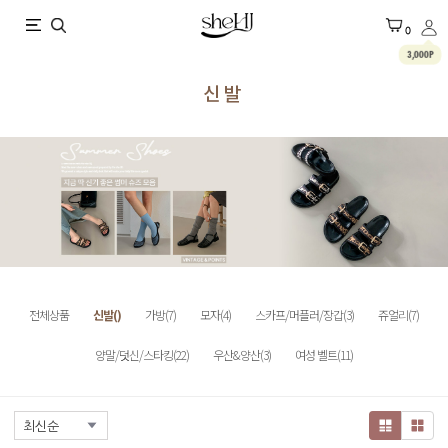
X
0
3,000P
신발
전체상품
신발()
가방(7)
모자(4)
스카프/머플러/장갑(3)
쥬얼리(7)
양말/덧신/스타킹(22)
우산&양산(3)
여성 벨트(11)