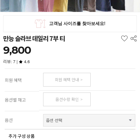
만능 슬라브 데일리 7부 티
9,800
리뷰: 7 |
4.6
회원 혜택 안내
회원 혜택
옵션수량 확인
옵션별 재고
옵션
추가 구성 상품