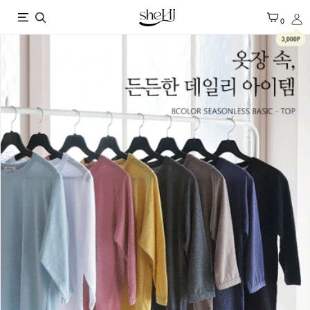
X
0
3,000P