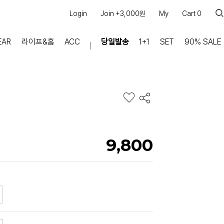
Login
Join +3,000원
My
Cart
0
EAR
라이프&홈
ACC
당일발송
1+1
SET
90% SALE
마이페이지
장바구니
주문내역
적립금
쿠폰조회
9,800
커뮤니티
공지사항
FAQ
상품문의
교환/반품 문의
리뷰 +30,000
실시간 상담톡