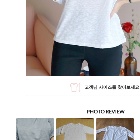
SKIRT
KNIT
미디/미니 스커트
니트/스웨터
롱 스커트
가디건
조끼
폴라/터틀넥
팬츠
원피스&스커트
OUTER
자켓/코트
점퍼/집업
조끼
가디건
#트위드
#바람막이
#트렌치