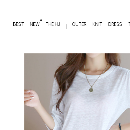
BEST
NEW
THE HJ
OUTER
KNIT
DRESS
DRESS
PANTS
원피스
★텐션업! 쫀쫀진
점프수트
세트
면/캐쥬얼
데님
슬랙스
TOP
숏팬츠
티셔츠
맨투맨
#배기
슬리브리스
#세미와이드
#와이드
#부츠컷
BLOUSE
#밴딩
블라우스
셔츠