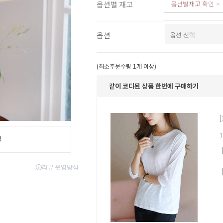
옵션별 재고
옵션별재고 확인
스포츠웨어
ACC
1+1
코디아이템
옵션
스카프/머플러
쥬얼리
양말/덧신/스타킹
(최소주문수량 1개 이상)
~90% SALE
같이 코디된 상품 한번에 구매하기