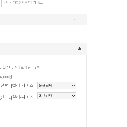
실시간 재고현황을 확인하세요.
SNS
인스타그램
카카오스토리
페이스북
[1+1] 만능 슬라브 데일리 7부 티
16,800원
[선택1]컬러-사이즈
[선택2]컬러-사이즈