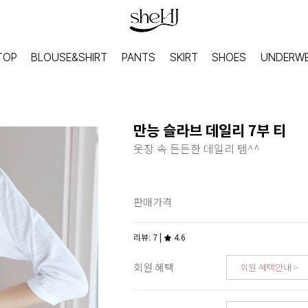
TOP
BLOUSE&SHIRT
PANTS
SKIRT
SHOES
UNDERW
만능 슬라브 데일리 7부 티
옷장 속 든든한 데일리 템^^
판매가격
리뷰: 7 |
4.6
회원 혜택
회원 혜택안내
HOME
INNER
홈웨어
이너웨어