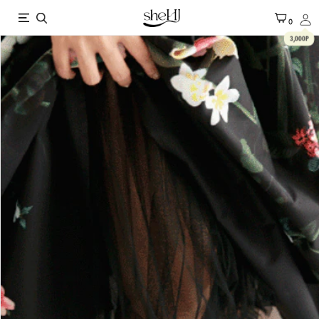
X
0
3,000P