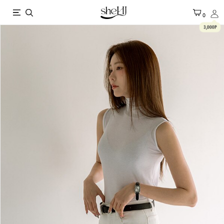
X
0
3,000P