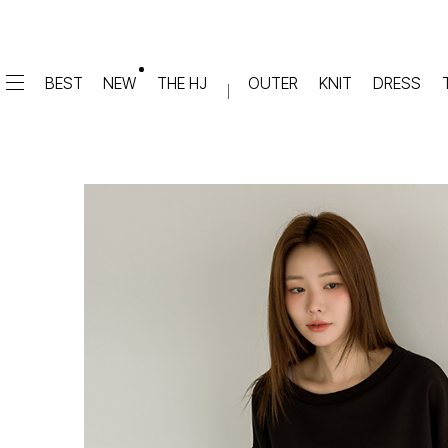
BEST
NEW
THE HJ
OUTER
KNIT
DRESS
DRESS
PANTS
원피스
★텐션업! 쫀쫀진
점프수트
세트
면/캐쥬얼
데님
슬랙스
TOP
숏팬츠
티셔츠
맨투맨
#배기
슬리브리스
#세미와이드
#와이드
#부츠컷
BLOUSE
#밴딩
블라우스
셔츠