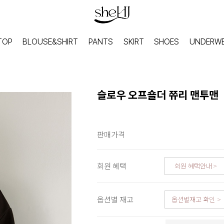
TOP
BLOUSE&SHIRT
PANTS
SKIRT
SHOES
UNDERW
슬로우 오프숄더 쮸리 맨투맨
판매가격
회원 혜택
회원 혜택안내
옵션별 재고
옵션별재고 확인
HOME
INNER
홈웨어
이너웨어