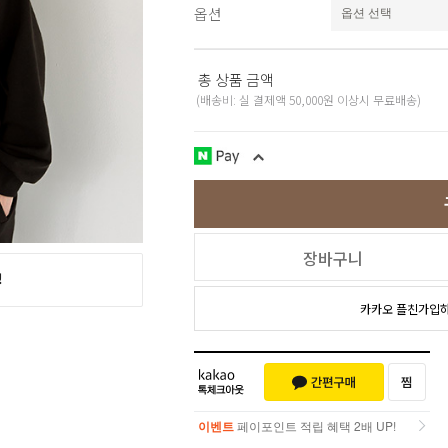
옵션
스포츠웨어
ACC
1+1
코디아이템
총 상품 금액
스카프/머플러
(배송비: 실 결제액 50,000원 이상시 무료배송)
쥬얼리
양말/덧신/스타킹
~90% SALE
장바구니
카카오 플친가입
이벤트
페이포인트 적립 혜택 2배 UP!