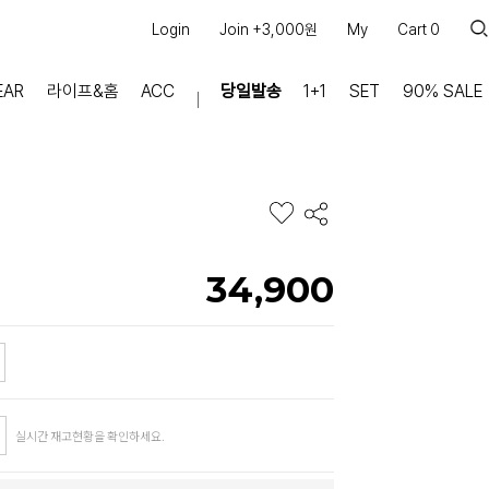
Login
Join +3,000원
My
Cart
0
EAR
라이프&홈
ACC
당일발송
1+1
SET
90% SALE
마이페이지
장바구니
주문내역
적립금
쿠폰조회
34,900
커뮤니티
공지사항
FAQ
상품문의
교환/반품 문의
실시간 재고현황을 확인하세요.
리뷰 +30,000
실시간 상담톡