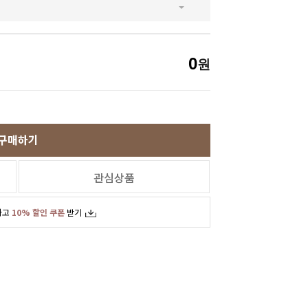
SNS
인스타그램
카카오스토리
0
원
페이스북
구매하기
관심상품
하고
10% 할인 쿠폰
받기