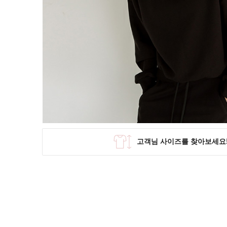
SKIRT
KNIT
미디/미니 스커트
니트/스웨터
롱 스커트
가디건
조끼
폴라/터틀넥
팬츠
원피스&스커트
OUTER
자켓/코트
점퍼/집업
조끼
가디건
#트위드
#바람막이
#트렌치