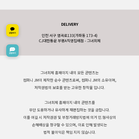
DELIVERY
인천 서구 염곡로133(가좌동 173-4)
CJ대한통운 부평A직영집배점 - 그녀희제
그녀희제 홈페이지 내의 모든 콘텐츠는
컴퍼니 JM이 제작한 순수 콘텐츠로써, 컴퍼니 JM의 소유이며,
저작권법의 보호를 받는 고유한 창작물 입니다.
그녀희제 홈페이지 내의 콘텐츠를
무단 도용하거나 유사하게 재편집하는 것을 금합니다.
이를 어길 시 저작권권 및 부정거래방지법에 의거 민.형사상의
손해배상을 청구할 수 있으며, 이로 인해 발생되는
법적 불이익은 책임 지지 않습니다.