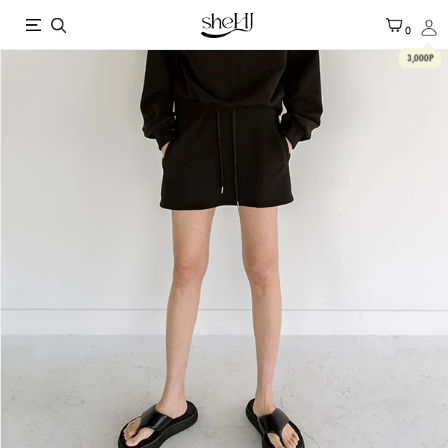
X
0
3,000P