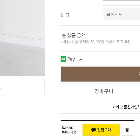
스포츠웨어
ACC
1+1
옵션
코디아이템
스카프/머플러
쥬얼리
총 상품 금액
양말/덧신/스타킹
(배송비: 실 결제액 50,000원 이상시 무료배송)
~90% SALE
장바구니
카카오 플친가입