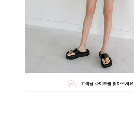
SKIRT
KNIT
미디/미니 스커트
니트/스웨터
롱 스커트
가디건
조끼
폴라/터틀넥
팬츠
원피스&스커트
OUTER
자켓/코트
점퍼/집업
조끼
가디건
#트위드
#바람막이
#트렌치