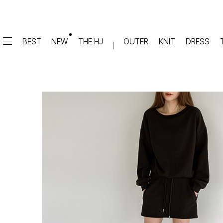
BEST
NEW
THE HJ
OUTER
KNIT
DRESS
DRESS
PANTS
원피스
★텐션업! 쫀쫀진
점프수트
세트
면/캐쥬얼
데님
슬랙스
TOP
숏팬츠
티셔츠
맨투맨
#배기
슬리브리스
#세미와이드
#와이드
#부츠컷
BLOUSE
#밴딩
블라우스
셔츠