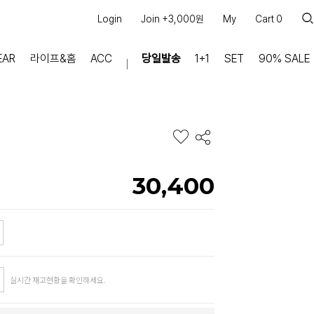
Login
Join +3,000원
My
Cart
0
EAR
라이프&홈
ACC
당일발송
1+1
SET
90% SALE
마이페이지
장바구니
주문내역
적립금
쿠폰조회
30,400
커뮤니티
공지사항
FAQ
상품문의
교환/반품 문의
실시간 재고현황을 확인하세요.
리뷰 +30,000
실시간 상담톡