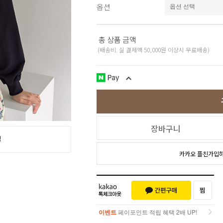
옵션
스포츠웨어
ACC
1+1
코디아이템
총 상품 금액
스카프/머플러
(배송비: 실 결제액 50,000원 이상시 무료배송)
쥬얼리
양말/덧신/스타킹
~90% SALE
장바구니
카카오 플친가입
이벤트
페이포인트 적립 혜택 2배 UP!