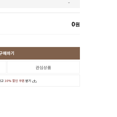
SNS
인스타그램
카카오스토리
0
원
페이스북
구매하기
관심상품
하고
10% 할인 쿠폰
받기