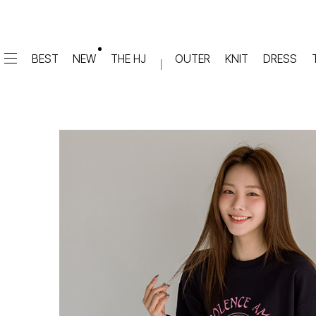
BEST
NEW
THE HJ
OUTER
KNIT
DRESS
DRESS
PANTS
원피스
★텐션업! 쫀쫀진
점프수트
세트
면/캐쥬얼
데님
슬랙스
TOP
숏팬츠
티셔츠
맨투맨
#배기
슬리브리스
#세미와이드
#와이드
#부츠컷
BLOUSE
#밴딩
블라우스
셔츠