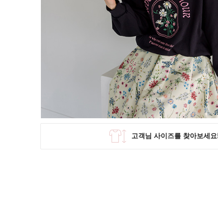
SKIRT
KNIT
미디/미니 스커트
니트/스웨터
롱 스커트
가디건
조끼
폴라/터틀넥
팬츠
원피스&스커트
OUTER
자켓/코트
점퍼/집업
조끼
가디건
#트위드
#바람막이
#트렌치