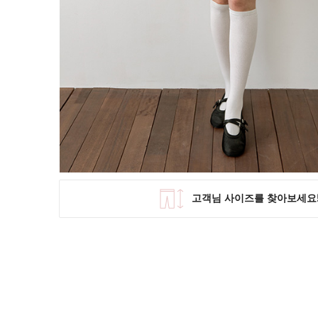
SKIRT
KNIT
미디/미니 스커트
니트/스웨터
롱 스커트
가디건
조끼
폴라/터틀넥
팬츠
원피스&스커트
OUTER
자켓/코트
점퍼/집업
조끼
가디건
#트위드
#바람막이
#트렌치