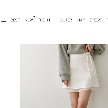
BEST
NEW
THE HJ
OUTER
KNIT
DRESS
DRESS
PANTS
원피스
★텐션업! 쫀쫀진
점프수트
세트
면/캐쥬얼
데님
슬랙스
TOP
숏팬츠
티셔츠
맨투맨
#배기
슬리브리스
#세미와이드
#와이드
#부츠컷
BLOUSE
#밴딩
블라우스
셔츠