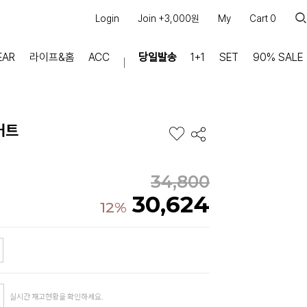
Login
Join +3,000원
My
Cart
0
EAR
라이프&홈
ACC
당일발송
1+1
SET
90% SALE
마이페이지
장바구니
커트
주문내역
적립금
쿠폰조회
34,800
30,624
커뮤니티
12%
공지사항
FAQ
상품문의
교환/반품 문의
리뷰 +30,000
실시간 상담톡
실시간 재고현황을 확인하세요.