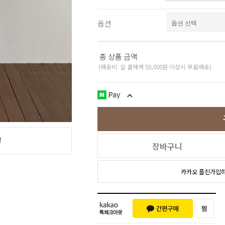
스포츠웨어
ACC
1+1
옵션
코디아이템
스카프/머플러
쥬얼리
총 상품 금액
양말/덧신/스타킹
(배송비: 실 결제액 50,000원 이상시 무료배송)
~90% SALE
장바구니
카카오 플친가입