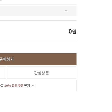
SNS
인스타그램
카카오스토리
페이스북
0
원
구매하기
관심상품
하고
10% 할인 쿠폰
받기