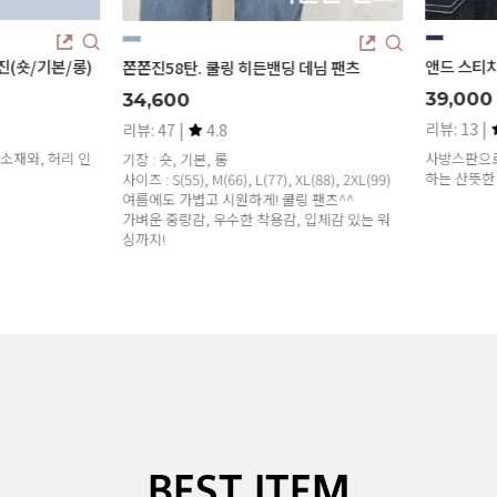
숏/기본/롱)
앤드 스티치 
쫀쫀진58탄. 쿨링 히든밴딩 데님 팬츠
39,000
34,600
리뷰: 13 |
리뷰: 47 |
4.8
와, 허리 인
사방스판으로 
기장 : 숏, 기본, 롱
하는 산뜻한 
사이즈 : S(55), M(66), L(77), XL(88), 2XL(99)
여름에도 가볍고 시원하게! 쿨링 팬츠^^
가벼운 중량감, 우수한 착용감, 입체감 있는 워
싱까지!
BEST ITEM