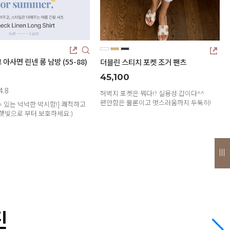
55-88)
더블린 스티치 포켓 조거 팬츠
초이 레이스 코튼
45,100
24,300
리뷰: 5 |
4.8
허벅지 포켓은 뭐다!? 실용성 갑이다^^
편안함은 물론이고 멋스러움까지 두둑히!
] 쾌적하고
생기 충전~사랑스
요:)
편안함은 물론! 시
은은하게 비치는 
진