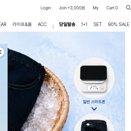
Login
Join +3,000원
My
Cart
0
EAR
라이프&홈
ACC
당일발송
1+1
SET
90% SALE
마이페이지
장바구니
주문내역
적립금
쿠폰조회
커뮤니티
공지사항
FAQ
상품문의
교환/반품 문의
리뷰 +30,000
실시간 상담톡