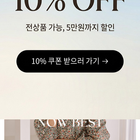
스포츠웨어
ACC
1+1
코디아이템
스카프/머플러
쥬얼리
양말/덧신/스타킹
~90% SALE
06
07