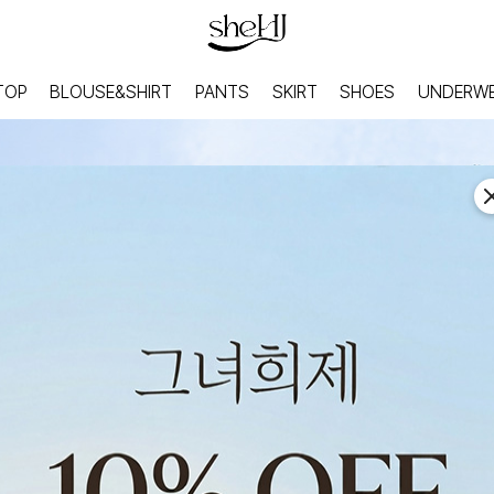
TOP
BLOUSE&SHIRT
PANTS
SKIRT
SHOES
UNDERW
HOME
INNER
홈웨어
이너웨어