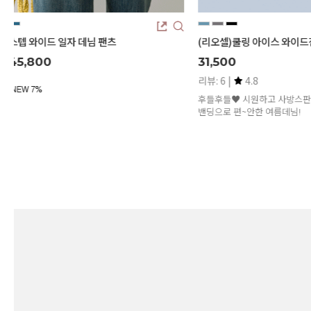
스텝 와이드 일자 데님 팬츠
(리오셀)쿨링 아이스 와이드진(
45,800
31,500
리뷰: 6 |
4.8
후들후들♥ 시원하고 사방스판소재
밴딩으로 편~안한 여름데님!