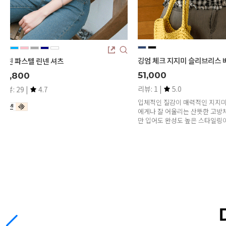
깅엄 체크 지지미 슬리브리스 베스트
(2
츠
51,000
28
리뷰: 1 |
5.0
리뷰:
입체적인 질감이 매력적인 지지미 원단에,누구
데님
에게나 잘 어울리는 산뜻한 고방체크 패턴.하나
후들
만 입어도 완성도 높은 스타일링이 가능해요.
이게