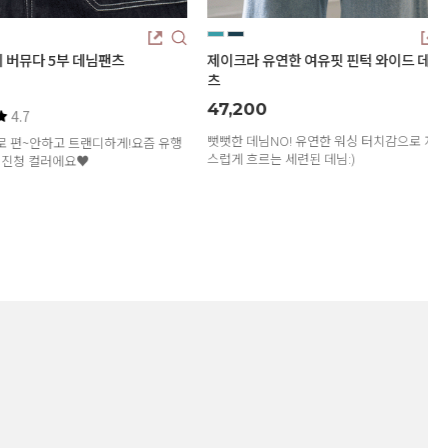
버뮤다 5부 데님팬츠
제이크라 유연한 여유핏 핀턱 와이드 데님팬
츠
47,200
4.7
뻣뻣한 데님NO! 유연한 워싱 터치감으로 자연
편~안하고 트랜디하게!요즘 유행
스럽게 흐르는 세련된 데님:)
진청 컬러에요♥