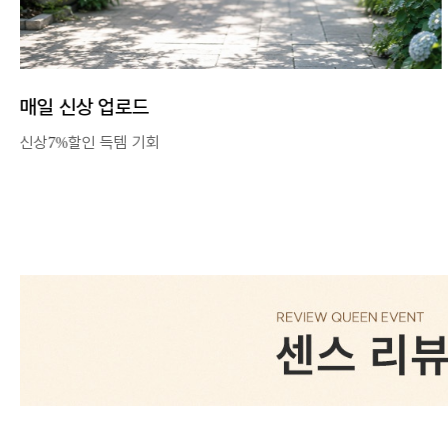
매일 신상 업로드
신상7%할인 득템 기회