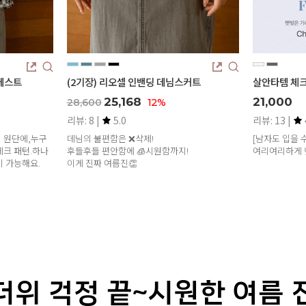
기장) 리오셀 인밴딩 데님스커트
살안타템 체크 아사면 린넨 롱 남방 (
25,168
21,000
12%
,600
 8 |
5.0
리뷰: 13 |
4.8
의 불편함은 ❌삭제!
[남자도 입을 수 있는 넉넉한 박시함!
후들 편안함에 🧊시원함까지!
여리여리하게 햇빛으로 부터 보호하세
 진짜 여름진👏
더위 걱정 끝~시원한 여름 