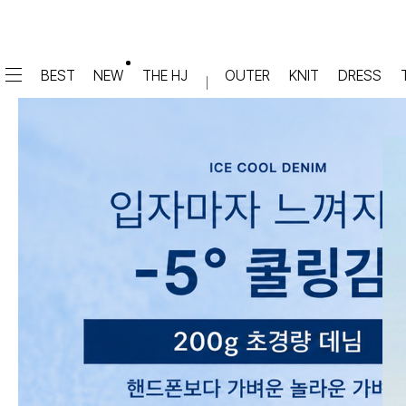
BEST
NEW
THE HJ
OUTER
KNIT
DRESS
DRESS
PANTS
원피스
★텐션업! 쫀쫀진
점프수트
세트
면/캐쥬얼
데님
슬랙스
TOP
숏팬츠
티셔츠
맨투맨
#배기
슬리브리스
#세미와이드
#와이드
#부츠컷
BLOUSE
#밴딩
블라우스
셔츠