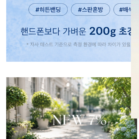
SKIRT
KNIT
미디/미니 스커트
니트/스웨터
롱 스커트
가디건
조끼
폴라/터틀넥
팬츠
원피스&스커트
OUTER
자켓/코트
점퍼/집업
조끼
가디건
#트위드
#바람막이
#트렌치