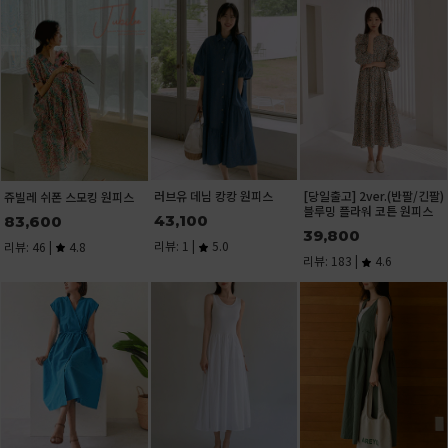
러브유 데님 캉캉 원피스
[당일출고] 2ver.(반팔/긴팔)
쥬빌레 쉬폰 스모킹 원피스
블루밍 플라워 코튼 원피스
43,100
83,600
39,800
리뷰: 1 |
5.0
리뷰: 46 |
4.8
리뷰: 183 |
4.6