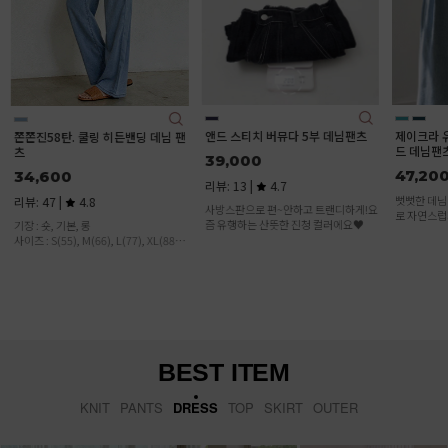
앤드 스티치 버뮤다 5부 데님팬츠
제이크라 유연한 여유핏 핀턱 와이
(2기장)빈
드 데님팬츠
츠
39,000
47,200
31,500
리뷰: 13 |
4.7
뻣뻣한 데님NO! 유연한 워싱 터치감으
리뷰: 6 |
사방스판으로 편~안하고 트랜디하게!요
로 자연스럽게 흐르는 세련된 데님:)
즘 유행하는 산뜻한 진청 컬러에요♥
[S,M,L,XL
빈티지 워싱
뮤다 데님! 
이에요
BEST ITEM