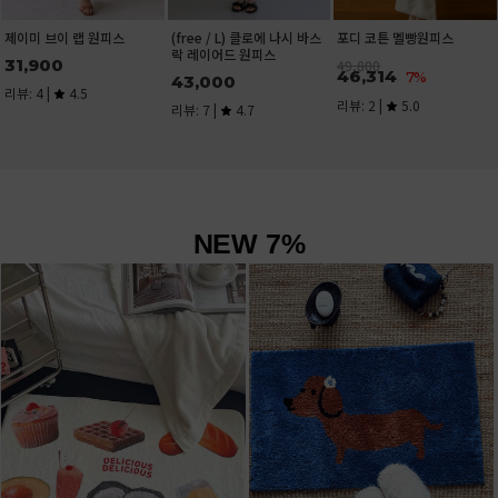
(free / L) 클로에 나시 바스
포디 코튼 멜빵원피스
제이미 브이 랩 원피스
락 레이어드 원피스
31,900
49,800
46,314
7%
43,000
리뷰: 4 |
4.5
리뷰: 2 |
5.0
리뷰: 7 |
4.7
NEW 7%