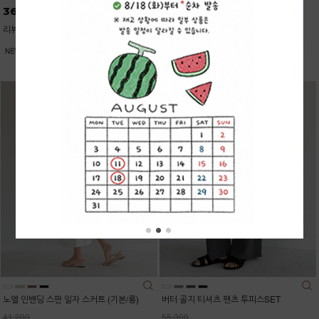
36,200
34,900
리뷰: 3 |
5.0
노엘 인밴딩 스판 일자 스커트 (기본/롱)
버터 골지 티셔츠 팬츠 투피스SET
41,200
55,300