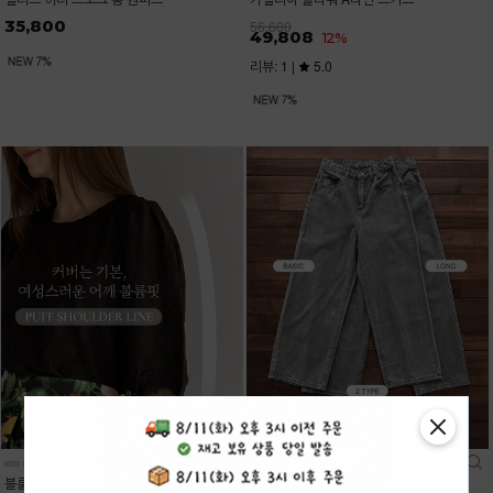
35,800
56,600
49,808
12%
리뷰: 1 |
5.0
블룸레이스 7부 퍼프 블라우스
데이즈 7컬러 롱,숏 일자 와이드진