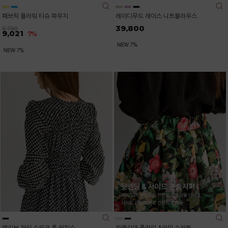
패브릭 플라워 티슈 파우치
레이디무드 레이스 니트블라우스
39,800
9,700
9,021
7%
엘리브 허리 스모크 롱 원피스
카멜리아 플라워 A라인 스커트