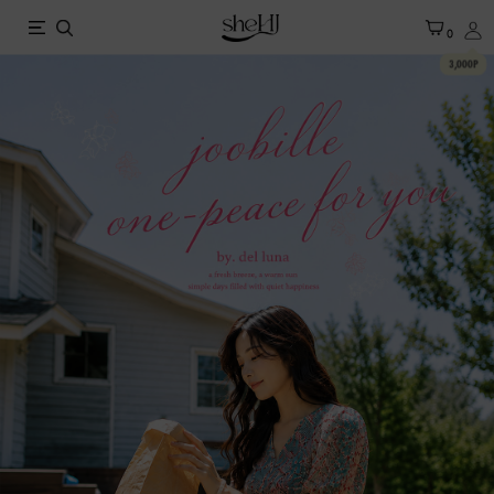
X
0
3,000P