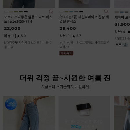
(숏/기본/롱) 데일리라이프 찰랑 세
데일리커버
제이미 브이 랩 원피스
련된 슬랙스
본/롱)
31,900
29,400
37,90
리뷰: 4 |
4.5
리뷰: 3 |
3.7
리뷰: 1 |
FREE(55-66)
숏/기본/롱 + S~XL 기장도, 사이즈도 완
벽하게!
💥 이 가격에 이 퀄리티? 말도 안 돼요!
더위 걱정 끝~시원한 여름 진
지금부터 초가을까지 시원하게