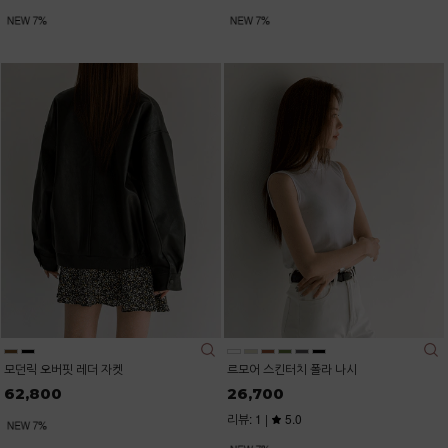
모던릭 오버핏 레더 자켓
르모어 스킨터치 폴라 나시
62,800
26,700
리뷰: 1 |
5.0