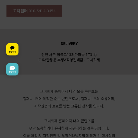
고객센터 010-5414-3454
DELIVERY
인천 서구 염곡로133(가좌동 173-4)
CJ대한통운 부평A직영집배점 - 그녀희제
그녀희제 홈페이지 내의 모든 콘텐츠는
컴퍼니 JM이 제작한 순수 콘텐츠로써, 컴퍼니 JM의 소유이며,
저작권법의 보호를 받는 고유한 창작물 입니다.
그녀희제 홈페이지 내의 콘텐츠를
무단 도용하거나 유사하게 재편집하는 것을 금합니다.
이를 어길 시 저작권권 및 부정거래방지법에 의거 민.형사상의