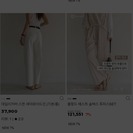
데일리커버 스판 세미와이드진 (기본/롱)
블랑드 베스트 슬랙스 투피스SET
37,900
130,700
121,551
7%
리뷰: 1 |
2.0