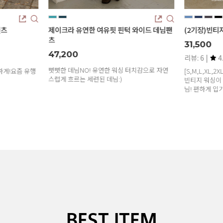
와이드 데님팬
(2기장)빈티지 워싱 버뮤다 데님팬츠
스텝 와이드 
31,500
45,800
리뷰: 6 |
4.8
치감으로 자연
[S,M,L,XL,2XL / 숏,기본]
빈티지 워싱이 정말 멋스러운 2기장 버뮤다 데
님! 편하게 입기 딱 좋은 아이템이에요
BEST ITEM