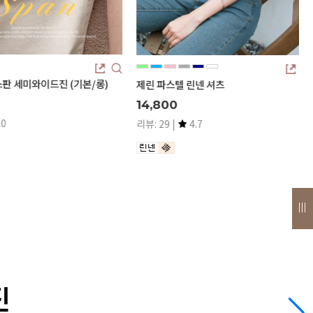
깅엄 체크 지지미 슬리브리스 베스트
린넨 셔츠
51,000
리뷰: 1 |
5.0
4.7
입체적인 질감이 매력적인 지지미 원단에,누구
에게나 잘 어울리는 산뜻한 고방체크 패턴.하나
만 입어도 완성도 높은 스타일링이 가능해요.
진