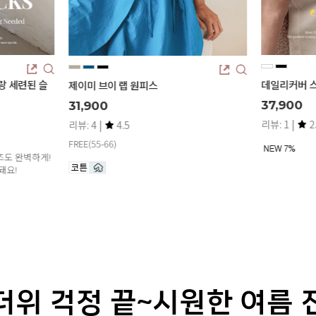
데일리커버 스판 세미와이드진 (기본/롱)
제린 파스텔 
37,900
14,800
리뷰: 1 |
2.0
리뷰: 29 |
더위 걱정 끝~시원한 여름 