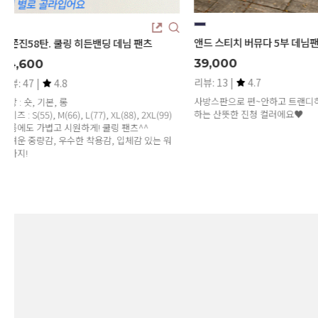
앤드 스티치 버뮤다 5부 데님팬츠
제이크라 유연한 여유핏 핀턱 
츠
39,000
47,200
리뷰: 13 |
4.7
뻣뻣한 데님NO! 유연한 워싱 터
사방스판으로 편~안하고 트랜디하게!요즘 유행
스럽게 흐르는 세련된 데님:)
하는 산뜻한 진청 컬러에요♥