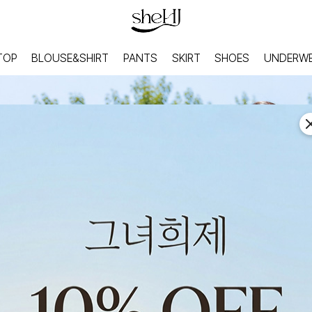
TOP
BLOUSE&SHIRT
PANTS
SKIRT
SHOES
UNDERW
HOME
INNER
홈웨어
이너웨어