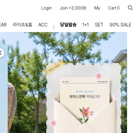
Login
Join +3,000원
My
Cart
0
EAR
라이프&홈
ACC
당일발송
1+1
SET
90% SALE
마이페이지
장바구니
주문내역
적립금
쿠폰조회
커뮤니티
공지사항
FAQ
상품문의
교환/반품 문의
리뷰 +30,000
실시간 상담톡