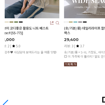
(숏/기본/롱) 데일리라이프 찰랑 세련된 슬
제이미 브이 랩 원피스
랙스
31,900
29,400
리뷰: 4 |
4.5
리뷰: 3 |
3.7
FREE(55-66)
숏/기본/롱 + S~XL 기장도, 사이즈도 완벽하게!
💥 이 가격에 이 퀄리티? 말도 안 돼요!