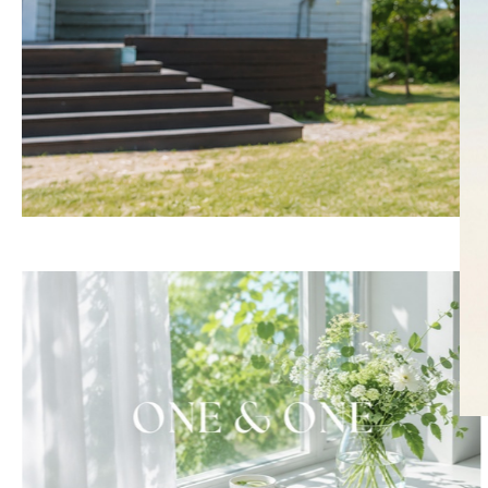
SKIRT
KNIT
미디/미니 스커트
니트/스웨터
롱 스커트
가디건
조끼
폴라/터틀넥
팬츠
원피스&스커트
OUTER
자켓/코트
점퍼/집업
조끼
가디건
#트위드
#바람막이
#트렌치