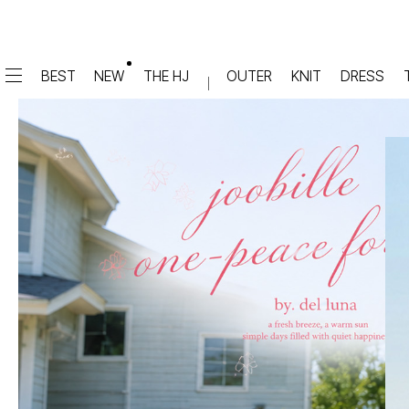
BEST
NEW
THE HJ
OUTER
KNIT
DRESS
DRESS
PANTS
원피스
★텐션업! 쫀쫀진
점프수트
세트
면/캐쥬얼
데님
슬랙스
TOP
숏팬츠
티셔츠
맨투맨
#배기
슬리브리스
#세미와이드
#와이드
#부츠컷
BLOUSE
#밴딩
블라우스
셔츠