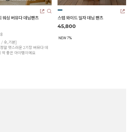
일자 데님 팬츠
(리오셀)쿨링 아이스 와이드진(숏/기본/롱)
31,500
리뷰: 6 |
4.8
후들후들♥ 시원하고 사방스판소재와, 허리 인
밴딩으로 편~안한 여름데님!