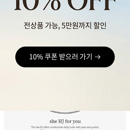
스포츠웨어
ACC
1+1
코디아이템
스카프/머플러
쥬얼리
양말/덧신/스타킹
~90% SALE
04
07