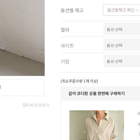
스포츠웨어
옵션별 재고
옵션별재고 확인
ACC
1+1
코디아이템
스카프/머플러
컬러
쥬얼리
양말/덧신/스타킹
사이즈
~90% SALE
기장
(최소주문수량 1개 이상)
같이 코디된 상품 한번에 구매하기