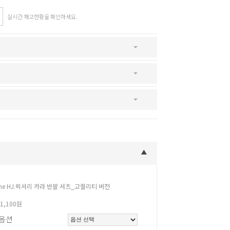
실시간 재고현황을 확인하세요.
SNS
인스타그램
카카오스토리
페이스북
the HJ.럭셔리 카라 반팔 셔츠_고퀄리티 버전
41,100원
옵션