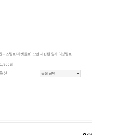
[원피스벨트/자켓벨트] 모던 세련된 일자 여성벨트
11,800원
옵션