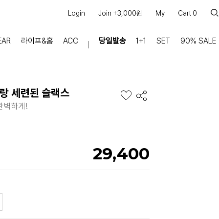
Login
Join +3,000원
My
Cart
0
EAR
라이프&홈
ACC
당일발송
1+1
SET
90% SALE
마이페이지
장바구니
찰랑 세련된 슬랙스
주문내역
 완벽하게!
적립금
쿠폰조회
커뮤니티
29,400
공지사항
FAQ
상품문의
교환/반품 문의
리뷰 +30,000
실시간 상담톡