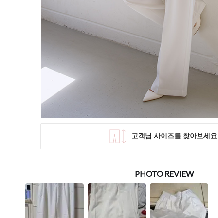
SKIRT
KNIT
미디/미니 스커트
니트/스웨터
롱 스커트
가디건
조끼
폴라/터틀넥
팬츠
원피스&스커트
OUTER
자켓/코트
점퍼/집업
조끼
가디건
#트위드
#바람막이
#트렌치