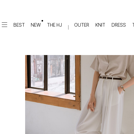
BEST
NEW
THE HJ
OUTER
KNIT
DRESS
DRESS
PANTS
원피스
★텐션업! 쫀쫀진
점프수트
세트
면/캐쥬얼
데님
슬랙스
TOP
숏팬츠
티셔츠
맨투맨
#배기
슬리브리스
#세미와이드
#와이드
#부츠컷
BLOUSE
#밴딩
블라우스
셔츠