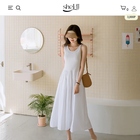
X
0
3,000P