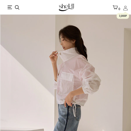
X
0
3,000P