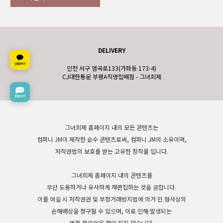
DELIVERY
인천 서구 염곡로133(가좌동 173-4)
CJ대한통운 부평A직영집배점 - 그녀희제
그녀희제 홈페이지 내의 모든 콘텐츠는
컴퍼니 JM이 제작한 순수 콘텐츠로써, 컴퍼니 JM의 소유이며,
저작권법의 보호를 받는 고유한 창작물 입니다.
그녀희제 홈페이지 내의 콘텐츠를
무단 도용하거나 유사하게 재편집하는 것을 금합니다.
이를 어길 시 저작권권 및 부정거래방지법에 의거 민.형사상의
손해배상을 청구할 수 있으며, 이로 인해 발생되는
법적 불이익은 책임 지지 않습니다.