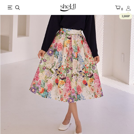
X
0
3,000P