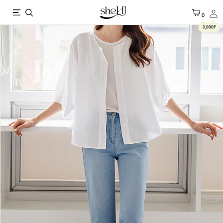
X
0
3,000P