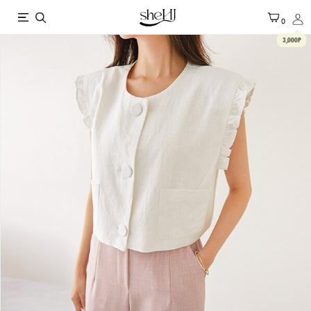
X
0
3,000P