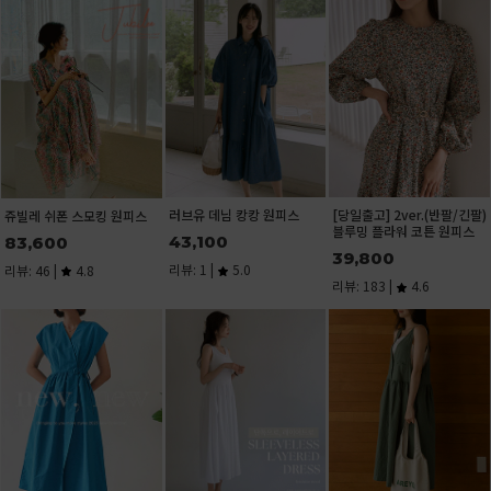
[당일발송]치즈인더 포켓 셔
큐브 스퀘어넥 반
츠
15,600
28,900
리뷰: 1 |
5.0
리뷰: 33 |
4.9
반팔/긴팔)
화사한 그린플라워 소매레이
 원피스
스 반팔 티셔츠[size:F(55-통
통66)]
29,400
리뷰: 1 |
5.0
기본 U넥 린넨 나시(린넨
[노출걱정ZERO
55%)
편한 골지 나시탑
8,900
11,200
리뷰: 1 |
5.0