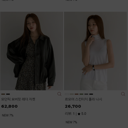
모던릭 오버핏 레더 자켓
르모어 스킨터치 폴라 나시
62,800
26,700
리뷰: 1 |
5.0