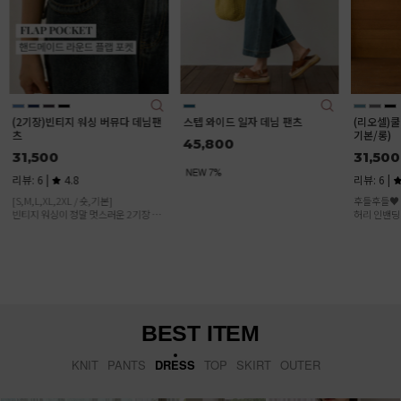
팬
스텝 와이드 일자 데님 팬츠
(리오셀)쿨링 아이스 와이드진(숏/
쫀쫀진5
기본/롱)
츠
45,800
31,500
34,
리뷰: 6 |
4.8
리뷰: 4
후들후들♥ 시원하고 사방스판소재와,
기장 : 숏
버
허리 인밴딩으로 편~안한 여름데님!
사이즈 : S
템
2XL(99
여름에도
가벼운 
있는 워
BEST ITEM