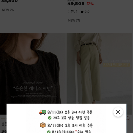
35,800
56,600
49,808
12%
리뷰: 1 |
5.0
블룸레이스 7부 퍼프 블라우스
데이즈 7컬러 롱,숏 일자 와이드진
36,200
34,900