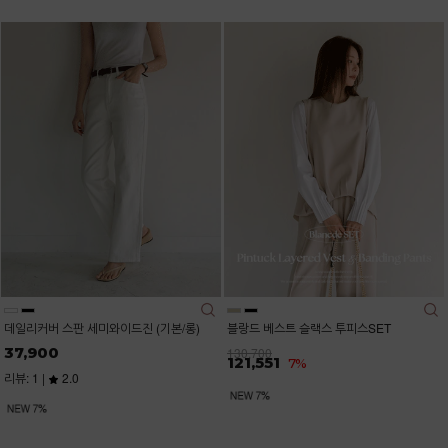
데일리커버 스판 세미와이드진 (기본/롱)
블랑드 베스트 슬랙스 투피스SET
37,900
130,700
121,551
7%
리뷰: 1 |
2.0