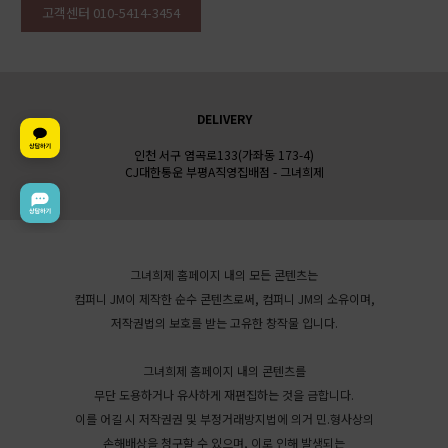
고객센터 010-5414-3454
DELIVERY
인천 서구 염곡로133(가좌동 173-4)
CJ대한통운 부평A직영집배점 - 그녀희제
그녀희제 홈페이지 내의 모든 콘텐츠는
컴퍼니 JM이 제작한 순수 콘텐츠로써, 컴퍼니 JM의 소유이며,
저작권법의 보호를 받는 고유한 창작물 입니다.
그녀희제 홈페이지 내의 콘텐츠를
무단 도용하거나 유사하게 재편집하는 것을 금합니다.
이를 어길 시 저작권권 및 부정거래방지법에 의거 민.형사상의
손해배상을 청구할 수 있으며, 이로 인해 발생되는