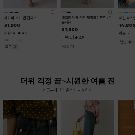
데일리커버 스판 세미와이드진 (기
깅엄 체크
제린 파스텔 린넨 셔츠
본/롱)
트
14,800
37,900
51,000
리뷰: 29 |
4.7
리뷰: 1 |
2.0
리뷰: 1 |
입체적인 질
에,누구에게
체크 패턴.
타일링이 가
더위 걱정 끝~시원한 여름 진
지금부터 초가을까지 시원하게