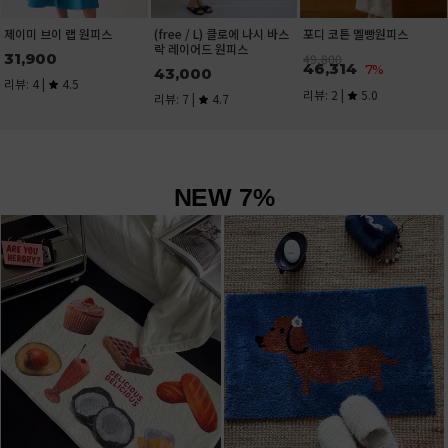
스
U넥 트임 반팔 티셔츠
15,100
NEW 7%