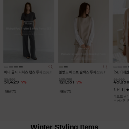
[
트
78
7
깔
디
스SET
블랑드 베스트 슬랙스 투피스SET
[SET]에덴 니트가디건 나시 세트
130,700
53,000
121,551
49,290
7%
7%
리뷰: 1 |
5.0
따로,또 같이 입기 좋은 활용도 높은 세
트 아이템! 톤온톤 컬러의 세트로 입으면
여성스러운 분위기 물씬♥
Winter Styling Items