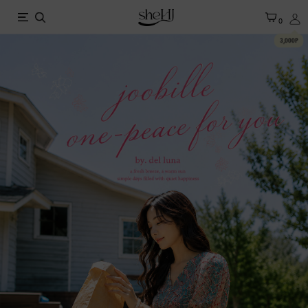
X
0
3,000P