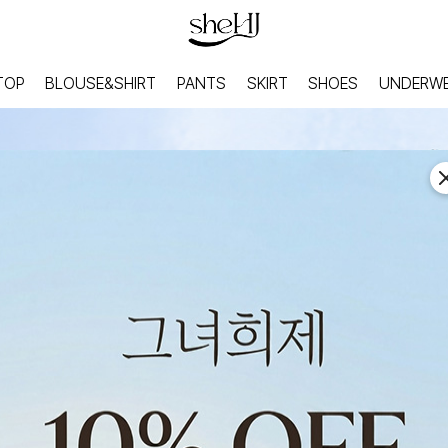
TOP
BLOUSE&SHIRT
PANTS
SKIRT
SHOES
UNDERW
HOME
INNER
홈웨어
이너웨어