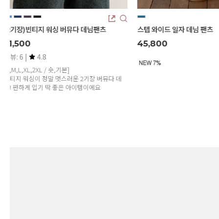
(2기장)빈티지 워싱 버뮤다 데님팬츠
스텝 와이드 일자 데님 팬츠
31,500
45,800
리뷰: 6 |
4.8
[S,M,L,XL,2XL / 숏,기본]
빈티지 워싱이 정말 멋스러운 2기장 버뮤다 데
님! 편하게 입기 딱 좋은 아이템이에요