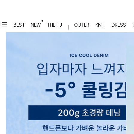
BEST
NEW
THE HJ
OUTER
KNIT
DRESS
DRESS
PANTS
원피스
★텐션업! 쫀쫀진
점프수트
세트
면/캐쥬얼
데님
슬랙스
TOP
숏팬츠
티셔츠
맨투맨
#배기
슬리브리스
#세미와이드
#와이드
#부츠컷
BLOUSE
#밴딩
블라우스
셔츠