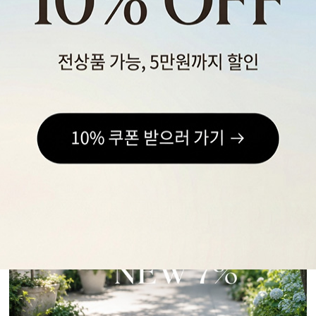
스포츠웨어
ACC
1+1
코디아이템
스카프/머플러
쥬얼리
양말/덧신/스타킹
~90% SALE
05
07