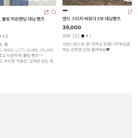
앤드 스티치 버뮤다 5부 데님팬츠
 쿨링 히든밴딩 데님 팬츠
39,000
리뷰: 13 |
4.7
4.8
사방스판으로 편~안하고 트랜디하게!요즘 유행
, 롱
하는 산뜻한 진청 컬러에요♥
M(66), L(77), XL(88), 2XL(99)
 시원하게! 쿨링 팬츠^^
 우수한 착용감, 입체감 있는 워