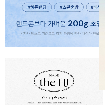
SKIRT
KNIT
미디/미니 스커트
니트/스웨터
롱 스커트
가디건
조끼
폴라/터틀넥
팬츠
원피스&스커트
OUTER
자켓/코트
점퍼/집업
조끼
가디건
#트위드
#바람막이
#트렌치