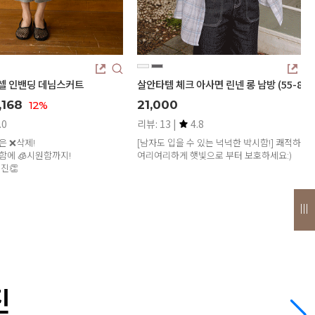
오셀 인밴딩 데님스커트
살안타템 체크 아사면 린넨 롱 남방 (55-88)
,168
21,000
12%
.0
리뷰: 13 |
4.8
은 ❌삭제!
[남자도 입을 수 있는 넉넉한 박시함!] 쾌적하고
함에 🧊시원함까지!
여리여리하게 햇빛으로 부터 보호하세요:)
진👏
진