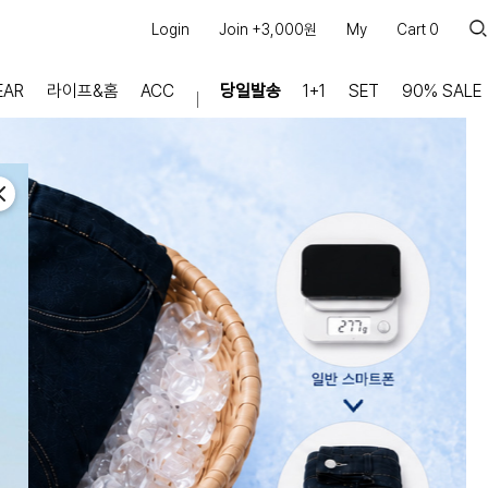
Login
Join +3,000원
My
Cart
0
EAR
라이프&홈
ACC
당일발송
1+1
SET
90% SALE
마이페이지
장바구니
주문내역
적립금
쿠폰조회
커뮤니티
공지사항
FAQ
상품문의
교환/반품 문의
리뷰 +30,000
실시간 상담톡