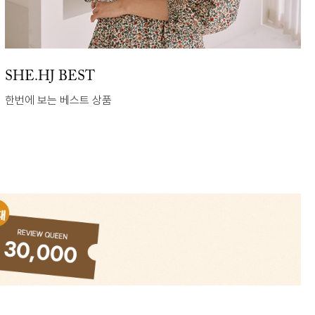
하나사면, 하나 더! 1+1
#합리적인 가격#기획 아이템