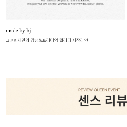
매일 신상 업로드
신상7%할인 득템 기회