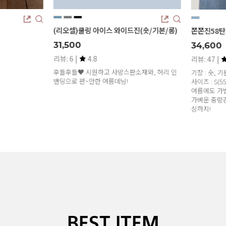
(리오셀)쿨링 아이스 와이드진(숏/기본/롱)
쫀쫀진58탄.
31,500
34,600
리뷰: 6 |
4.8
리뷰: 47 |
후들후들♥ 시원하고 사방스판소재와, 허리 인
기장 : 숏, 기본
밴딩으로 편~안한 여름데님!
사이즈 : S(55), 
여름에도 가볍고
가벼운 중량감,
싱까지!
BEST ITEM