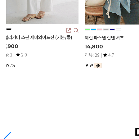
데일리커버 스판 세미와이드진 (기본/롱)
제린 파스텔 린넨 셔츠
37,900
14,800
리뷰: 1 |
2.0
리뷰: 29 |
4.7