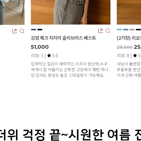
깅엄 체크 지지미 슬리브리스 베스트
(2기장) 리
51,000
25
28,600
리뷰: 1 |
5.0
리뷰: 8 |
5
입체적인 질감이 매력적인 지지미 원단에,누구
데님의 불편함
에게나 잘 어울리는 산뜻한 고방체크 패턴.하나
후들후들 편안
만 입어도 완성도 높은 스타일링이 가능해요.
이게 진짜 여름
더위 걱정 끝~시원한 여름 