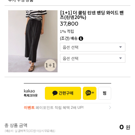
[1+1] 더 쿨링 린넨 밴딩 와이드 팬
츠(린넨20%)
37,800
1% 적립
(조건) 배송
이벤트
페이포인트 적립 혜택 2배 UP!
이벤트
페이포인트 적립 혜택 2배 UP!
총 상품 금액
0
원
(배송비 : 실 결제액 50,000원 이상시 무료배송)