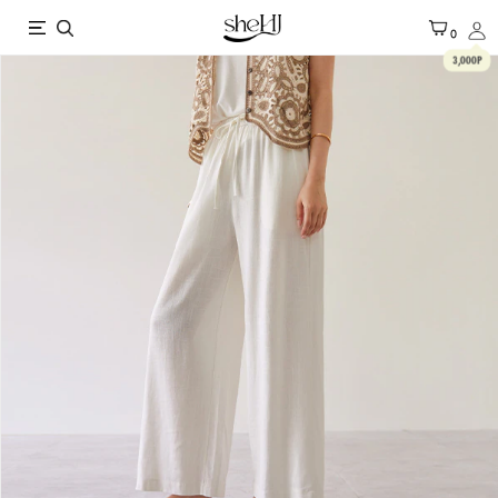
X
0
3,000P