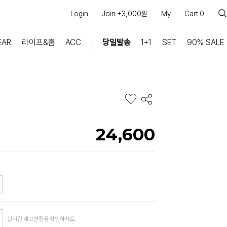
Login
Join +3,000원
My
Cart
0
EAR
라이프&홈
ACC
당일발송
1+1
SET
90% SALE
마이페이지
장바구니
주문내역
적립금
쿠폰조회
24,600
커뮤니티
공지사항
FAQ
상품문의
교환/반품 문의
리뷰 +30,000
실시간 상담톡
실시간 재고현황을 확인하세요.