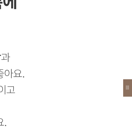
룩에
감
과
좋아요.
보이고
.