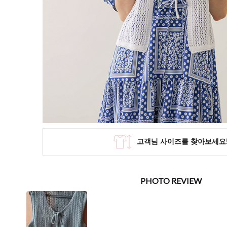
SKIRT
KNIT
미디/미니 스커트
니트/스웨터
롱 스커트
가디건
조끼
폴라/터틀넥
팬츠
원피스&스커트
OUTER
자켓/코트
점퍼/집업
조끼
가디건
#트위드
#바람막이
#트렌치