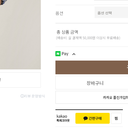
스포츠웨어
ACC
1+1
옵션
코디아이템
스카프/머플러
쥬얼리
총 상품 금액
양말/덧신/스타킹
(배송비: 실 결제액 50,000원 이상시 무료배송)
~90% SALE
장바구니
카카오 플친가입