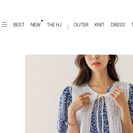
BEST
NEW
THE HJ
OUTER
KNIT
DRESS
DRESS
PANTS
원피스
★텐션업! 쫀쫀진
점프수트
세트
면/캐쥬얼
데님
슬랙스
TOP
숏팬츠
티셔츠
맨투맨
#배기
슬리브리스
#세미와이드
#와이드
#부츠컷
BLOUSE
#밴딩
블라우스
셔츠