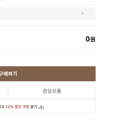
SNS
인스타그램
카카오스토리
페이스북
0
원
구매하기
관심상품
하고
10% 할인 쿠폰
받기