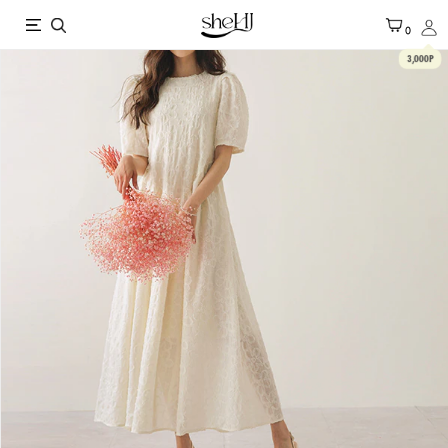
X
0
3,000P