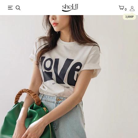
X
0
3,000P