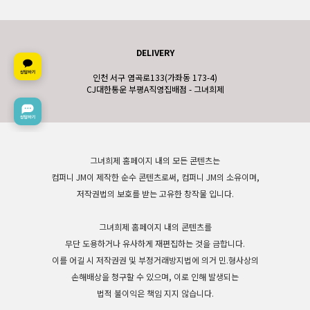
DELIVERY
인천 서구 염곡로133(가좌동 173-4)
CJ대한통운 부평A직영집배점 - 그녀희제
그녀희제 홈페이지 내의 모든 콘텐츠는
컴퍼니 JM이 제작한 순수 콘텐츠로써, 컴퍼니 JM의 소유이며,
저작권법의 보호를 받는 고유한 창작물 입니다.
그녀희제 홈페이지 내의 콘텐츠를
무단 도용하거나 유사하게 재편집하는 것을 금합니다.
이를 어길 시 저작권권 및 부정거래방지법에 의거 민.형사상의
손해배상을 청구할 수 있으며, 이로 인해 발생되는
법적 불이익은 책임 지지 않습니다.