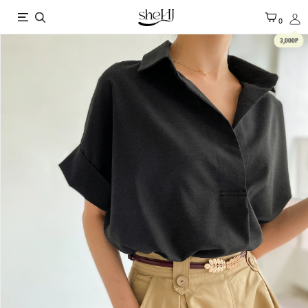
X
0
3,000P