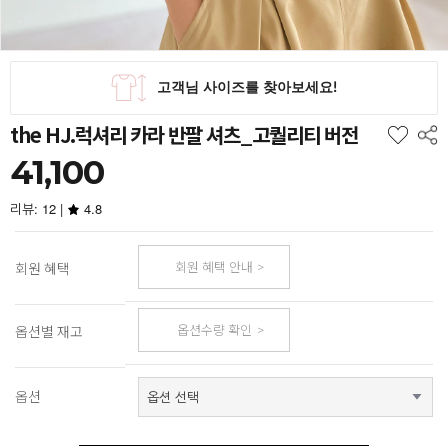
the HJ.럭셔리 카라 반팔 셔츠_고퀄리티 버전
41,100
리뷰: 12 |
4.8
회원 혜택 안내
회원 혜택
옵션수량 확인
옵션별 재고
옵션