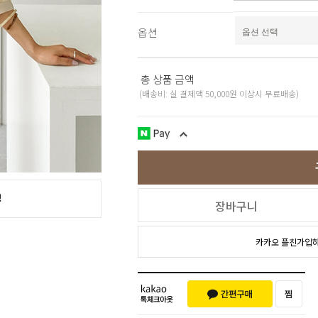
스포츠웨어
ACC
1+1
옵션
코디아이템
스카프/머플러
쥬얼리
총 상품 금액
양말/덧신/스타킹
(배송비: 실 결제액 50,000원 이상시 무료배송)
~90% SALE
장바구니
카카오 플친가입