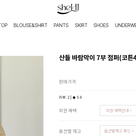
TOP
BLOUSE&SHIRT
PANTS
SKIRT
SHOES
UNDERW
산들 바람막이 7부 점퍼(코튼
판매가격
리뷰: 2 |
5.0
회원 혜택
회원 혜택안내
HOME
INNER
옵션별 재고
옵션별재고 확인
홈웨어
이너웨어