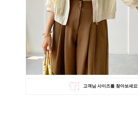
SKIRT
KNIT
미디/미니 스커트
니트/스웨터
롱 스커트
가디건
조끼
폴라/터틀넥
팬츠
원피스&스커트
OUTER
자켓/코트
점퍼/집업
조끼
가디건
#트위드
#바람막이
#트렌치