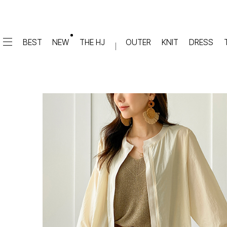
BEST
NEW
THE HJ
OUTER
KNIT
DRESS
DRESS
PANTS
원피스
★텐션업! 쫀쫀진
점프수트
세트
면/캐쥬얼
데님
슬랙스
TOP
숏팬츠
티셔츠
맨투맨
#배기
슬리브리스
#세미와이드
#와이드
#부츠컷
BLOUSE
#밴딩
블라우스
셔츠