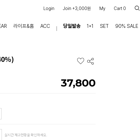
Login
Join +3,000원
My
Cart
0
EAR
라이프&홈
ACC
당일발송
1+1
SET
90% SALE
마이페이지
장바구니
40%)
주문내역
적립금
쿠폰조회
37,800
커뮤니티
공지사항
FAQ
상품문의
교환/반품 문의
리뷰 +30,000
실시간 상담톡
실시간 재고현황을 확인하세요.