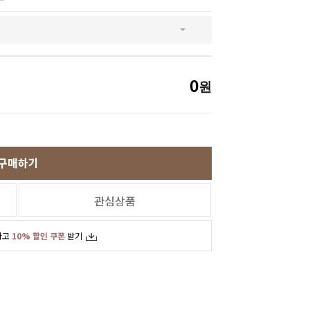
SNS
인스타그램
카카오스토리
페이스북
0
원
구매하기
관심상품
하고
10% 할인 쿠폰
받기