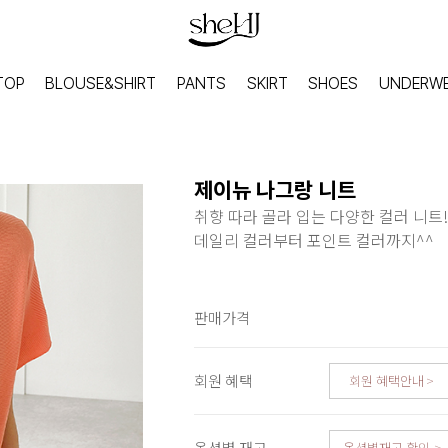
TOP
BLOUSE&SHIRT
PANTS
SKIRT
SHOES
UNDERW
제이뉴 나그랑 니트
취향 따라 골라 입는 다양한 컬러 니트!
데일리 컬러부터 포인트 컬러까지^^
판매가격
회원 혜택
회원 혜택안내
HOME
INNER
홈웨어
이너웨어
옵션별 재고
옵션별재고 확인