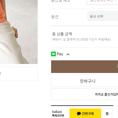
스포츠웨어
ACC
1+1
옵션
코디아이템
스카프/머플러
쥬얼리
총 상품 금액
양말/덧신/스타킹
~90% SALE
(배송비: 실 결제액 50,000원 이상시 무료배송)
장바구니
카카오 플친가입