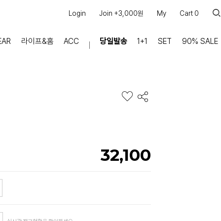
Login
Join +3,000원
My
Cart
0
EAR
라이프&홈
ACC
당일발송
1+1
SET
90% SALE
마이페이지
장바구니
주문내역
적립금
쿠폰조회
커뮤니티
32,100
공지사항
FAQ
상품문의
교환/반품 문의
리뷰 +30,000
실시간 상담톡