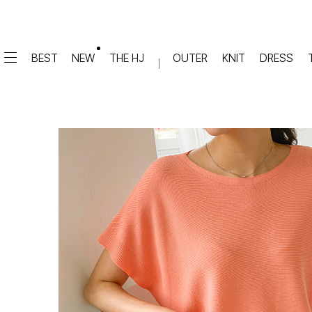
BEST
NEW
THE HJ
OUTER
KNIT
DRESS
DRESS
PANTS
원피스
★텐션업! 쫀쫀진
점프수트
세트
면/캐쥬얼
데님
슬랙스
TOP
숏팬츠
티셔츠
맨투맨
#배기
슬리브리스
#세미와이드
#와이드
#부츠컷
BLOUSE
#밴딩
블라우스
셔츠