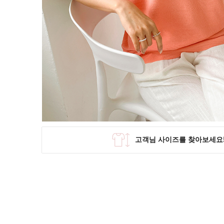
SKIRT
KNIT
미디/미니 스커트
니트/스웨터
롱 스커트
가디건
조끼
폴라/터틀넥
팬츠
원피스&스커트
OUTER
자켓/코트
점퍼/집업
조끼
가디건
#트위드
#바람막이
#트렌치