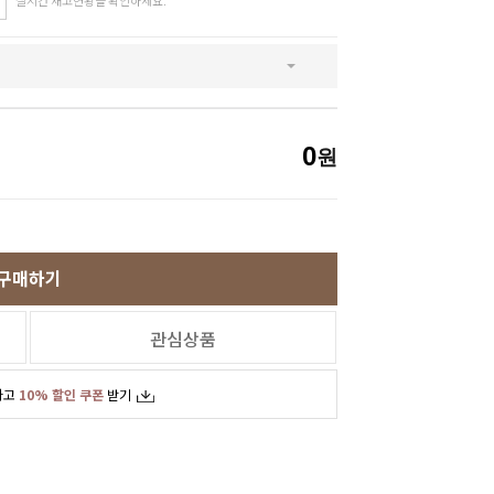
실시간 재고현황을 확인하세요.
SNS
인스타그램
카카오스토리
페이스북
0
원
구매하기
관심상품
하고
10% 할인 쿠폰
받기