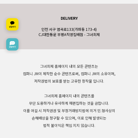
DELIVERY
인천 서구 염곡로133(가좌동 173-4)
CJ대한통운 부평A직영집배점 - 그녀희제
그녀희제 홈페이지 내의 모든 콘텐츠는
컴퍼니 JM이 제작한 순수 콘텐츠로써, 컴퍼니 JM의 소유이며,
저작권법의 보호를 받는 고유한 창작물 입니다.
그녀희제 홈페이지 내의 콘텐츠를
무단 도용하거나 유사하게 재편집하는 것을 금합니다.
이를 어길 시 저작권권 및 부정거래방지법에 의거 민.형사상의
손해배상을 청구할 수 있으며, 이로 인해 발생되는
법적 불이익은 책임 지지 않습니다.