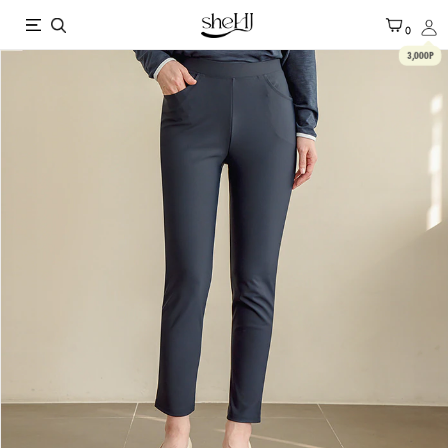
X
0
3,000P