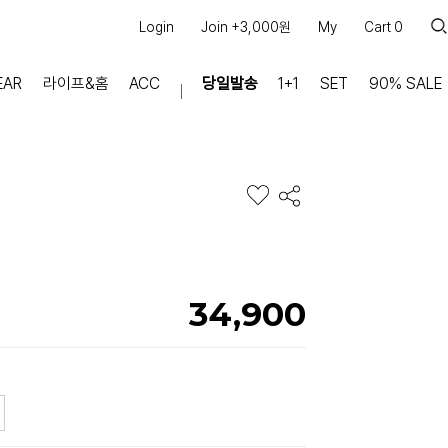
Login
Join +3,000원
My
Cart
0
EAR
라이프&홈
ACC
당일발송
1+1
SET
90% SALE
마이페이지
장바구니
주문내역
적립금
쿠폰조회
커뮤니티
34,900
공지사항
FAQ
상품문의
교환/반품 문의
리뷰 +30,000
실시간 상담톡