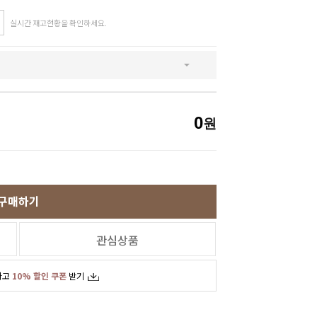
실시간 재고현황을 확인하세요.
SNS
인스타그램
카카오스토리
페이스북
0
원
구매하기
관심상품
하고
10% 할인 쿠폰
받기