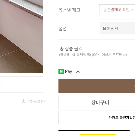
스포츠웨어
옵션별 재고
옵션별재고 확인
ACC
1+1
코디아이템
스카프/머플러
옵션
쥬얼리
양말/덧신/스타킹
~90% SALE
총 상품 금액
(배송비: 실 결제액 50,000원 이상시 무료배송)
장바구니
카카오 플친가입