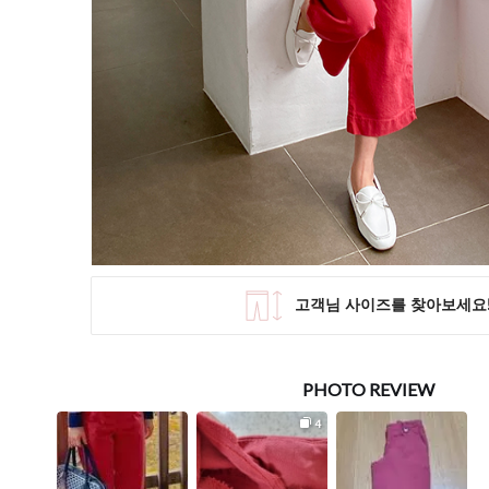
SKIRT
KNIT
미디/미니 스커트
니트/스웨터
롱 스커트
가디건
조끼
폴라/터틀넥
팬츠
원피스&스커트
OUTER
자켓/코트
점퍼/집업
조끼
가디건
#트위드
#바람막이
#트렌치