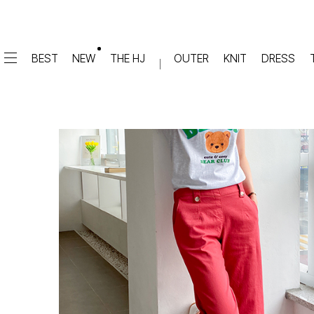
BEST
NEW
THE HJ
OUTER
KNIT
DRESS
DRESS
PANTS
원피스
★텐션업! 쫀쫀진
점프수트
세트
면/캐쥬얼
데님
슬랙스
TOP
숏팬츠
티셔츠
맨투맨
#배기
슬리브리스
#세미와이드
#와이드
#부츠컷
BLOUSE
#밴딩
블라우스
셔츠