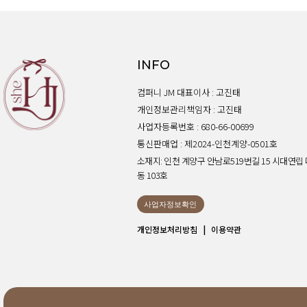
SKIRT
KNIT
미디/미니 스커트
니트/스웨터
롱 스커트
가디건
조끼
INFO
폴라/터틀넥
팬츠
컴퍼니 JM 대표이사 : 고진태
원피스&스커트
개인정보관리책임자 : 고진태
OUTER
사업자등록번호 : 680-66-00699
자켓/코트
통신판매업 : 제2024-인천계양-0501호
점퍼/집업
소재지: 인천 계양구 안남로519번길 15 시대연립 
조끼
동 103호
가디건
#트위드
사업자정보확인
#바람막이
개인정보처리방침
|
이용약관
#트렌치