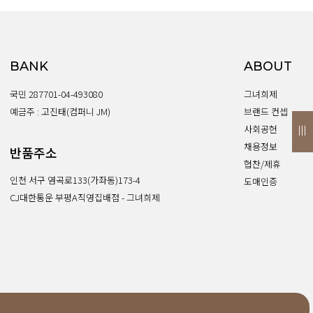
SNS
인스타그램
카카오스토리
BANK
ABOUT
페이스북
국민 287701-04-493080
그녀희제
예금주 : 고진태(컴퍼니 JM)
브랜드 컨셉
사회공헌
채용정보
반품주소
협찬/제휴
인천 서구 염곡로133(가좌동)173-4
도매인증
CJ대한통운 부평A직영집배점 - 그녀희제