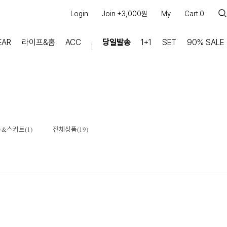
Login
Join +3,000원
My
Cart
0
EAR
라이프&홈
ACC
당일발송
1+1
SET
90% SALE
마이페이지
장바구니
주문내역
적립금
쿠폰조회
&스커트(1)
전체상품(19)
커뮤니티
공지사항
FAQ
상품문의
교환/반품 문의
리뷰 +30,000
실시간 상담톡