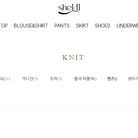
TOP
BLOUSE&SHIRT
PANTS
SKIRT
SHOES
UNDERW
KNIT
(21)
가디건(7)
조끼(7)
폴라/터틀넥()
팬츠()
원피스
HOME
INNER
홈웨어
이너웨어